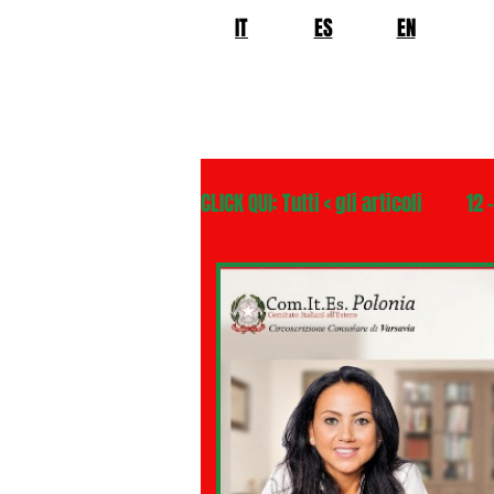
IT
ES
EN
CLICK QUI: Tutti < gli articoli
12 
02 - TURISMO DELLE RADICI
04 - ITALIANI ALL'ESTERO Europ
06 - ITALIANI ALL'ESTERO Asia