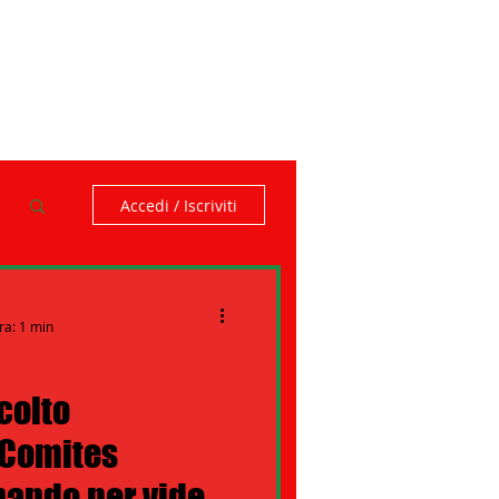
Accedi / Iscriviti
ra: 1 min
colto
l Comites
bando per video