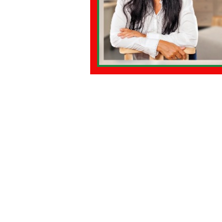
08 - ITALIANI IN OCEANIA
09
11 - ITALIANI ALL'ESTERO Sud Am
15 - AMBASCIATE CONSOLATI
18 - MAPPE ITALIANI ALL'ESTERO
22 - AMERICA DEL SUD
23 -