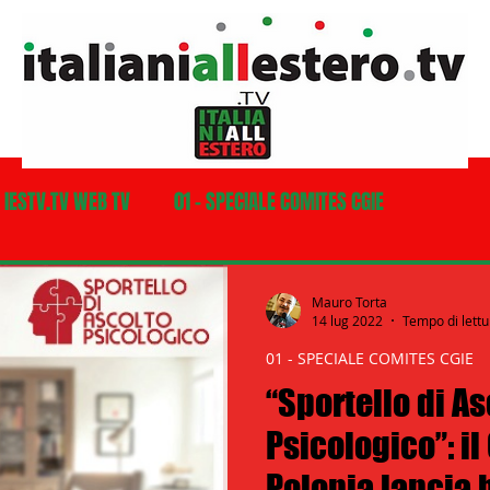
- IESTV.TV WEB TV
01 - SPECIALE COMITES CGIE
03 - ITALIANI ALL'ESTERO
03 bis - Giro del Mondo
Mauro Torta
14 lug 2022
Tempo di lettu
01 - SPECIALE COMITES CGIE
a
05 - ITALIANI ALL'ESTERO Africa
“Sportello di As
Psicologico”: i
07 - ITALIANI ALL'ESTERO Australia
Polonia lancia 