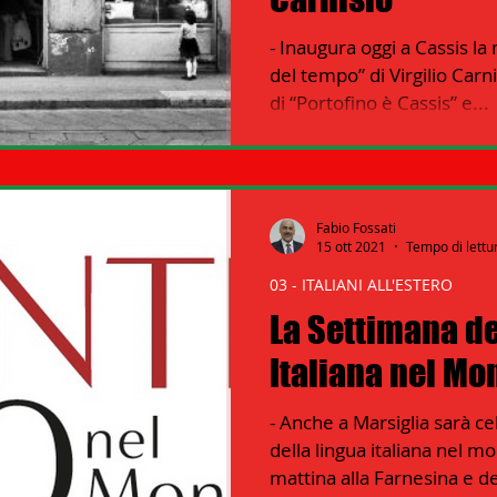
- Inaugura oggi a Cassis la 
 - ITALIANI ALL'ESTERO Nord Amer
del tempo” di Virgilio Carn
di “Portofino è Cassis” e...
er
13 - ISTITUZIONI
14 - IIC IST. ITALIANO CULTURA
Fabio Fossati
16 - FARNESINA
17 - ASSOCIAZIONI
15 ott 2021
Tempo di lettu
03 - ITALIANI ALL'ESTERO
La Settimana de
19 - EUROPA
20 - AMERICA
21 - AMERICA-CENTRO
Italiana nel Mo
 AFRICA
24 - ASIA
25 - OCEANIA
26 - POLITICA
- Anche a Marsiglia sarà ce
della lingua italiana nel 
mattina alla Farnesina e de