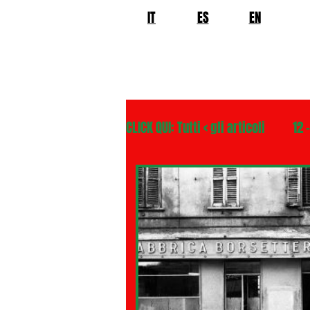
IT
ES
EN
CLICK QUI: Tutti < gli articoli
12 
02 - TURISMO DELLE RADICI
04 - ITALIANI ALL'ESTERO Europ
06 - ITALIANI ALL'ESTERO Asia