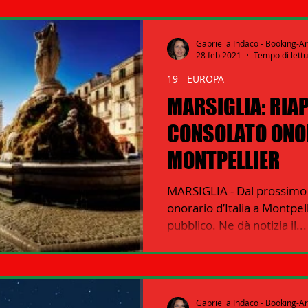
Gabriella Indaco - Booking-A
28 feb 2021
Tempo di lettu
19 - EUROPA
MARSIGLIA: RIAP
CONSOLATO ONO
MONTPELLIER
MARSIGLIA - Dal prossimo 
onorario d’Italia a Montpell
pubblico. Ne dà notizia il...
Gabriella Indaco - Booking-A