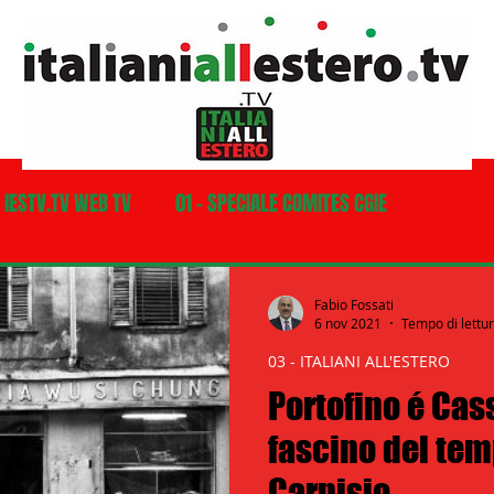
- IESTV.TV WEB TV
01 - SPECIALE COMITES CGIE
03 - ITALIANI ALL'ESTERO
03 bis - Giro del Mondo
Fabio Fossati
6 nov 2021
Tempo di lettur
03 - ITALIANI ALL'ESTERO
a
05 - ITALIANI ALL'ESTERO Africa
Portofino é Cass
fascino del temp
07 - ITALIANI ALL'ESTERO Australia
Carnisio