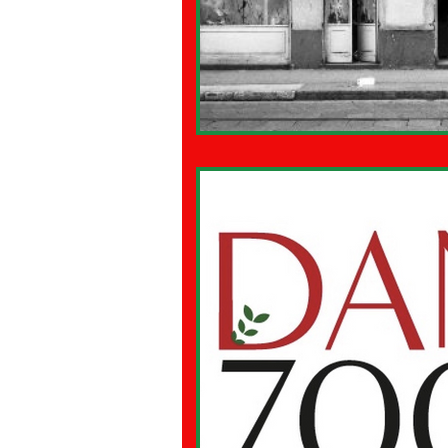
08 - ITALIANI IN OCEANIA
09
11 - ITALIANI ALL'ESTERO Sud Am
15 - AMBASCIATE CONSOLATI
18 - MAPPE ITALIANI ALL'ESTERO
22 - AMERICA DEL SUD
23 -