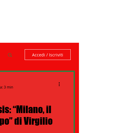
Accedi / Iscriviti
a: 3 min
is: “Milano, il
o” di Virgilio