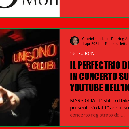
 LAVORO
31 - ICE ISTITUTO COMMERCIO ESTERO
Gabriella Indaco - Booking-A
1 apr 2021
Tempo di lettur
19 - EUROPA
IL PERFECTRIO 
IN CONCERTO SU
YOUTUBE DELL’II
MARSIGLIA - L’Istituto Itali
presenterà dal 1° aprile su
concerto registrato dal...