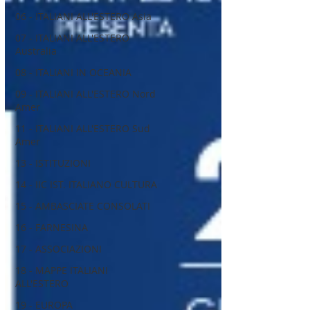
06 - ITALIANI ALL'ESTERO Asia
07 - ITALIANI ALL'ESTERO
Australia
08 - ITALIANI IN OCEANIA
09 - ITALIANI ALL'ESTERO Nord
Amer
11 - ITALIANI ALL'ESTERO Sud
Amer
13 - ISTITUZIONI
14 - IIC IST. ITALIANO CULTURA
15 - AMBASCIATE CONSOLATI
16 - FARNESINA
17 - ASSOCIAZIONI
18 - MAPPE ITALIANI
ALL'ESTERO
19 - EUROPA