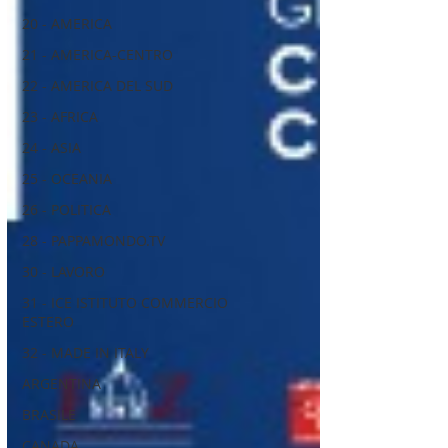
20 - AMERICA
21 - AMERICA-CENTRO
22 - AMERICA DEL SUD
23 - AFRICA
24 - ASIA
25 - OCEANIA
26 - POLITICA
28 - PAPPAMONDO.TV
30 - LAVORO
31 - ICE ISTITUTO COMMERCIO
ESTERO
32 - MADE IN ITALY
ARGENTINA
BRASILE
CANADA