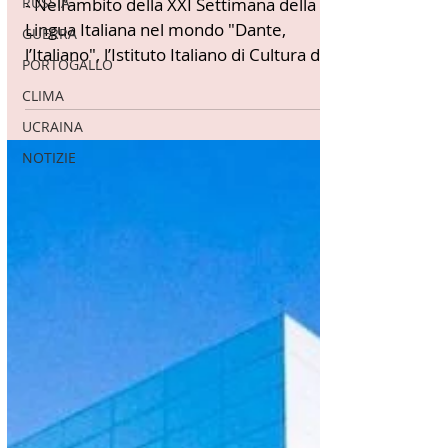
studio con l’IIC di Rabat
RUSSIA
GUERRA
- Nell’ambito della XXI Settimana della
PORTOGALLO
Lingua Italiana nel mondo "Dante,
CLIMA
l’Italiano", l’Istituto Italiano di Cultura di
Rabat e il...
UCRAINA
NOTIZIE