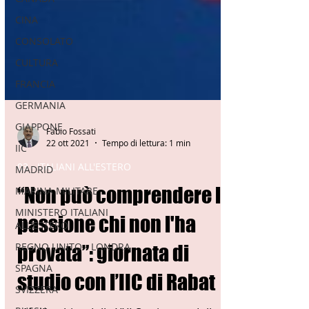
CINA
CONSOLATO
CULTURA
FRANCIA
GERMANIA
GIAPPONE
IIC
Fabio Fossati
MADRID
22 ott 2021
Tempo di lettura: 1 min
MARINA MILITARE
03 - ITALIANI ALL'ESTERO
MINISTERO ITALIANI
“Non può comprendere la
ALL'ESTERO
REGNO UNITO - LONDRA
passione chi non l'ha
SPAGNA
provata”: giornata di
SVIZZERA