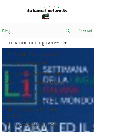
Blog
Iscriviti
CLICK QUI: Tutti < gli articoli
CLICK QUI: Tutti < gli articoli
12 - IESTV.TV WEB TV
01 - SPECIALE COMITES CGIE
02 - TURISMO DELLE RADICI
03 - ITALIANI ALL'ESTERO
03 bis - Giro del Mondo
04 - ITALIANI ALL'ESTERO
Europa
05 - ITALIANI ALL'ESTERO
Africa