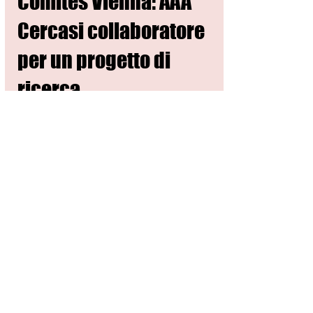
01 - SPECIALE COMITES CGIE
Comites Vienna: AAA
Cercasi collaboratore
per un progetto di
ricerca
ITALIANI ALL’ESTERO - COMITES - CGIE
VIENNA - Il Comites di Vienna, in Austria,
cerca uno studente o una studentessa
impegnati in un...