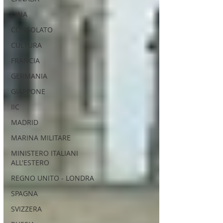
CINA
CONSOLATO
CULTURA
FRANCIA
GERMANIA
GIAPPONE
IIC
MADRID
MARINA MILITARE
MINISTERO ITALIANI
ALL'ESTERO
REGNO UNITO - LONDRA
SPAGNA
SVIZZERA