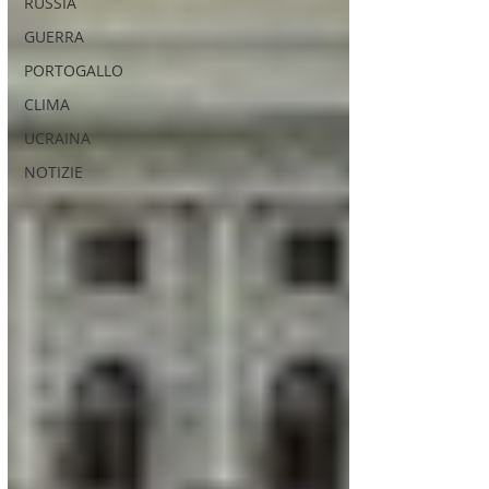
RUSSIA
GUERRA
PORTOGALLO
CLIMA
UCRAINA
NOTIZIE