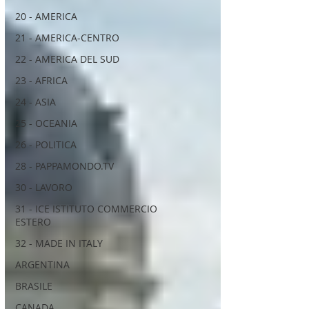
20 - AMERICA
21 - AMERICA-CENTRO
22 - AMERICA DEL SUD
23 - AFRICA
24 - ASIA
25 - OCEANIA
26 - POLITICA
28 - PAPPAMONDO.TV
30 - LAVORO
31 - ICE ISTITUTO COMMERCIO
ESTERO
32 - MADE IN ITALY
ARGENTINA
BRASILE
CANADA