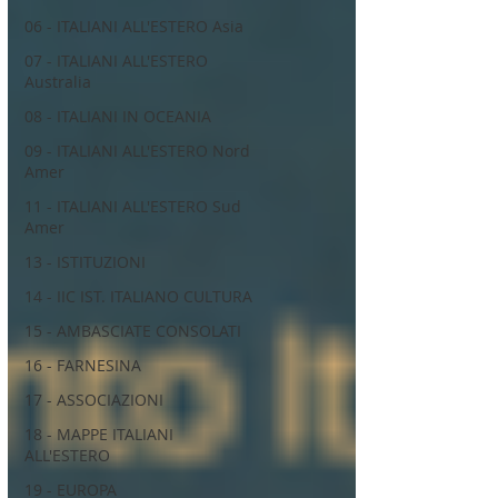
06 - ITALIANI ALL'ESTERO Asia
07 - ITALIANI ALL'ESTERO
Australia
08 - ITALIANI IN OCEANIA
09 - ITALIANI ALL'ESTERO Nord
Amer
11 - ITALIANI ALL'ESTERO Sud
Amer
13 - ISTITUZIONI
14 - IIC IST. ITALIANO CULTURA
15 - AMBASCIATE CONSOLATI
16 - FARNESINA
17 - ASSOCIAZIONI
18 - MAPPE ITALIANI
ALL'ESTERO
19 - EUROPA