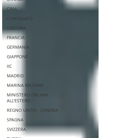
CINA
CONSOLATO
CULTURA
FRANCIA
GERMANIA
GIAPPONE
IIC
MADRID
MARINA MILITARE
MINISTERO ITALIANI
ALL'ESTERO
REGNO UNITO - LONDRA
SPAGNA
SVIZZERA