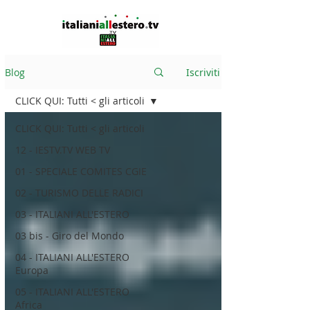
Blog
Iscriviti
CLICK QUI: Tutti < gli articoli
CLICK QUI: Tutti < gli articoli
12 - IESTV.TV WEB TV
01 - SPECIALE COMITES CGIE
02 - TURISMO DELLE RADICI
03 - ITALIANI ALL'ESTERO
03 bis - Giro del Mondo
04 - ITALIANI ALL'ESTERO
Europa
05 - ITALIANI ALL'ESTERO
Africa