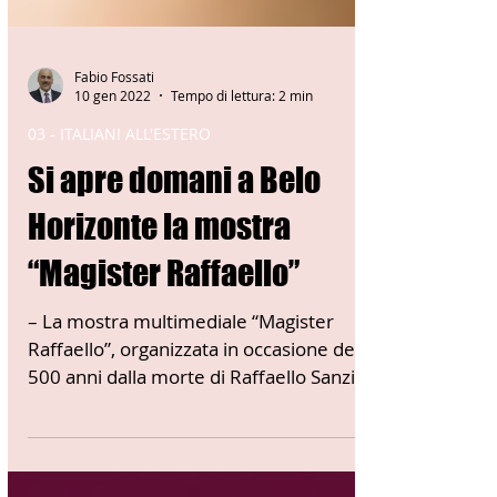
Fabio Fossati
10 gen 2022
Tempo di lettura: 2 min
03 - ITALIANI ALL'ESTERO
Si apre domani a Belo
Horizonte la mostra
“Magister Raffaello”
– La mostra multimediale “Magister
Raffaello”, organizzata in occasione dei
500 anni dalla morte di Raffaello Sanzio,
sarà inaugurata...