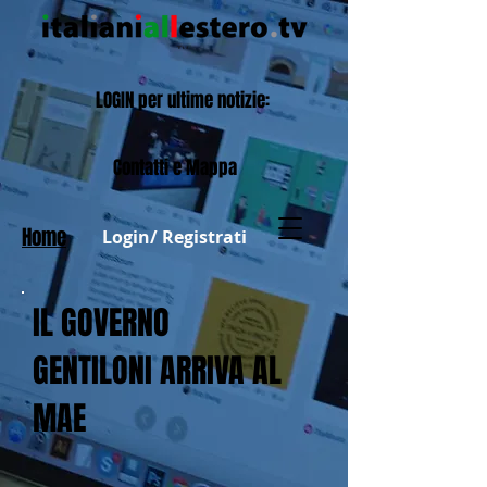
LOGIN per ultime notizie:
Contatti e Mappa
Home
Login/ Registrati
IL GOVERNO
GENTILONI ARRIVA AL
MAE