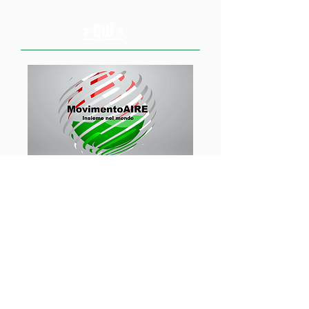
> qui <