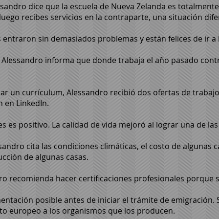
ssandro dice que la escuela de Nueva Zelanda es totalmente d
uego recibes servicios en la contraparte, una situación difer
ñas entraron sin demasiados problemas y están felices de ir a 
l, Alessandro informa que donde trabaja el año pasado con
viar un currículum, Alessandro recibió dos ofertas de trabaj
 en LinkedIn.
s es positivo. La calidad de vida mejoró al lograr una de l
sandro cita las condiciones climáticas, el costo de algunas 
ucción de algunas casas.
dro recomienda hacer certificaciones profesionales porque 
tación posible antes de iniciar el trámite de emigración. S
mato europeo a los organismos que los producen.