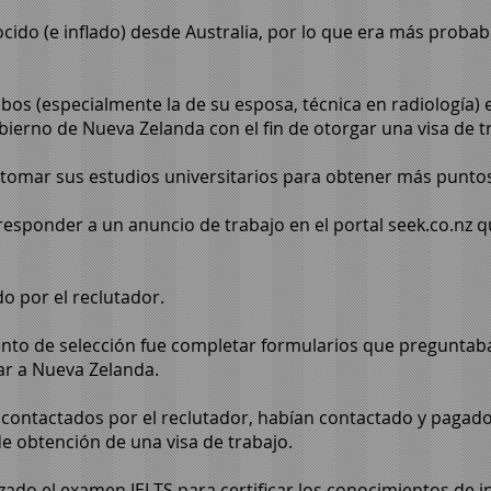
ido (e inflado) desde Australia, por lo que era más probabl
os (especialmente la de su esposa, técnica en radiología) 
ierno de Nueva Zelanda con el fin de otorgar una visa de t
retomar sus estudios universitarios para obtener más puntos 
esponder a un anuncio de trabajo en el portal seek.co.nz 
o por el reclutador.
ento de selección fue completar formularios que preguntaba
ar a Nueva Zelanda.
contactados por el reclutador, habían contactado y pagad
 obtención de una visa de trabajo.
ado el examen IELTS para certificar los conocimientos de i