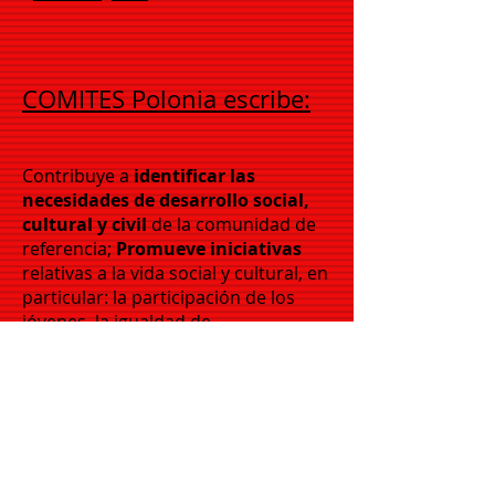
COMITES Polonia escribe:
Contribuye a
identificar las
necesidades de desarrollo social,
cultural y civil
de la comunidad de
referencia;
Promueve iniciativas
relativas a la vida social y cultural, en
particular: la participación de los
jóvenes, la igualdad de
oportunidades, la asistencia social y
educativa, la formación profesional,
el sector recreativo, el deporte y el
tiempo libre; Coopera con el
Consulado en la protección de los
derechos e intereses de los
ciudadanos italianos que residen en