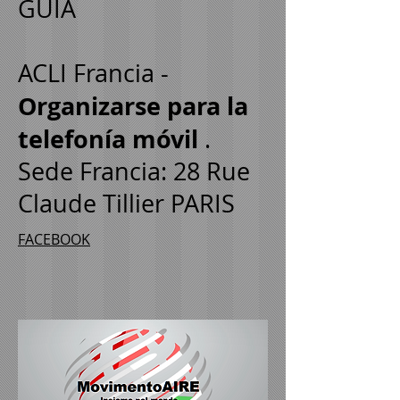
GUÍA
ACLI Francia -
Organizarse para la
telefonía móvil
.
Sede Francia: 28 Rue
Claude Tillier PARIS
FACEBOOK