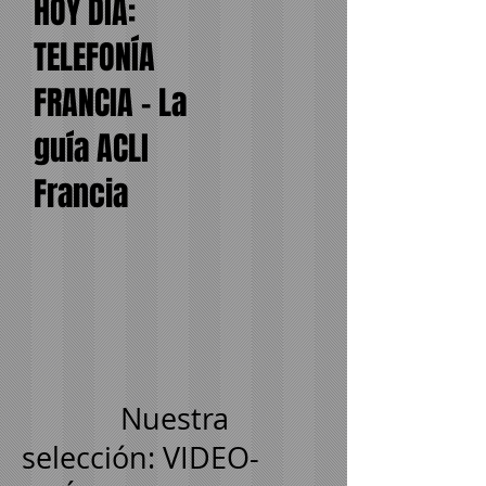
HOY DIA:
TELEFONÍA
FRANCIA - La
guía ACLI
Francia
Nuestra
selección: VIDEO-