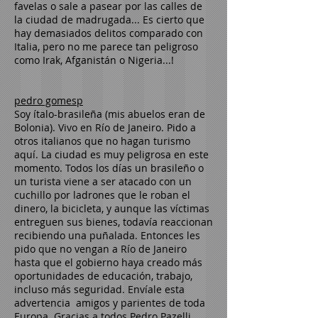
favelas o sale a pasear por las calles de
la ciudad de madrugada... Es cierto que
hay demasiados delitos comparado con
Italia, pero no me parece tan peligroso
como Irak, Afganistán o Nigeria...!
pedro gomesp
Soy ítalo-brasileña (mis abuelos eran de
Bolonia). Vivo en Río de Janeiro. Pido a
otros italianos que no hagan turismo
aquí. La ciudad es muy peligrosa en este
momento. Todos los días un brasileño o
un turista viene a ser atacado con un
cuchillo por ladrones que le roban el
dinero, la bicicleta, y aunque las víctimas
entreguen sus bienes, todavía reaccionan
recibiendo una puñalada. Entonces les
pido que no vengan a Río de Janeiro
hasta que el gobierno haya creado más
oportunidades de educación, trabajo,
incluso más seguridad. Envíale esta
advertencia amigos y parientes de toda
Europa. Gracias a todos Pedro Pazelli