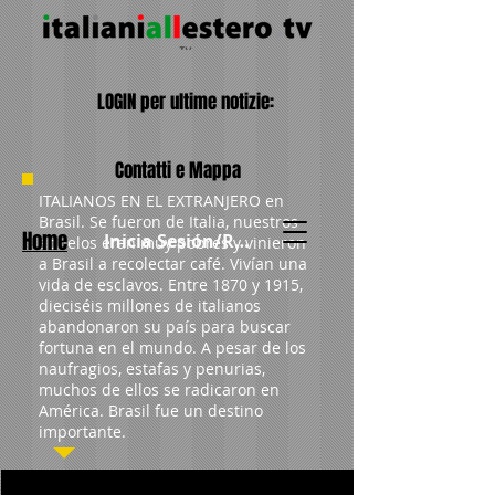
LOGIN per ultime notizie:
Contatti e Mappa
ITALIANOS EN EL EXTRANJERO en
Brasil. Se fueron de Italia, nuestros
Home
Inicia Sesión/Regístrate
abuelos eran muy pobres y vinieron
a Brasil a recolectar café. Vivían una
vida de esclavos. Entre 1870 y 1915,
dieciséis millones de italianos
abandonaron su país para buscar
fortuna en el mundo. A pesar de los
naufragios, estafas y penurias,
muchos de ellos se radicaron en
América. Brasil fue un destino
importante.