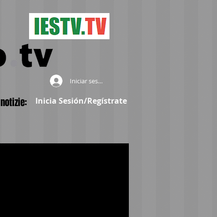
Iniciar sesión
notizie:
Inicia Sesión/Regístrate