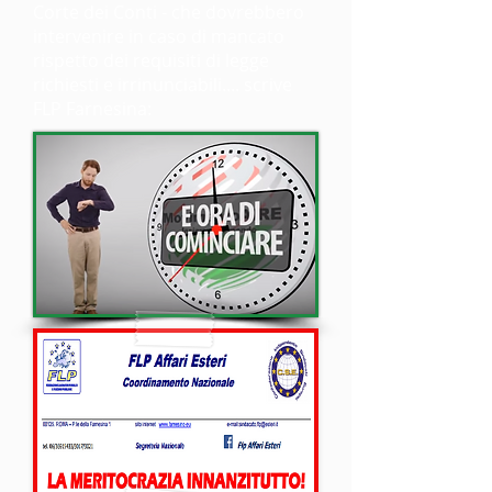
Corte dei Conti - che dovrebbero
intervenire in caso di mancato
rispetto dei requisiti di legge
richiesti e irrinunciabili.... scrive
FLP Farnesina: