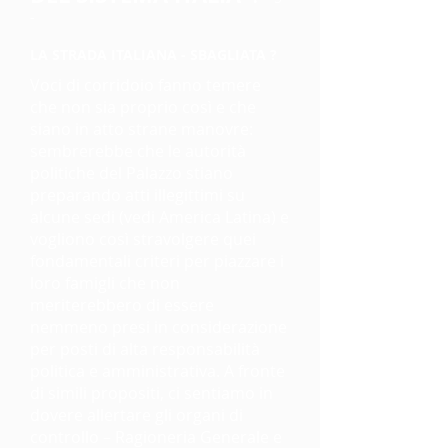
-
LA STRADA ITALIANA - SBAGLIATA ?
Voci di corridoio fanno temere
che non sia proprio così e che
siano in atto strane manovre:
sembrerebbe che le autorità
politiche del Palazzo stiano
preparando atti illegittimi su
alcune sedi (vedi America Latina) e
vogliono così stravolgere quei
fondamentali criteri per piazzare i
loro famigli che non
meriterebbero di essere
nemmeno presi in considerazione
per posti di alta responsabilità
politica e amministrativa. A fronte
di simili propositi, ci sentiamo in
dovere allertare gli organi di
controllo – Ragioneria Generale e