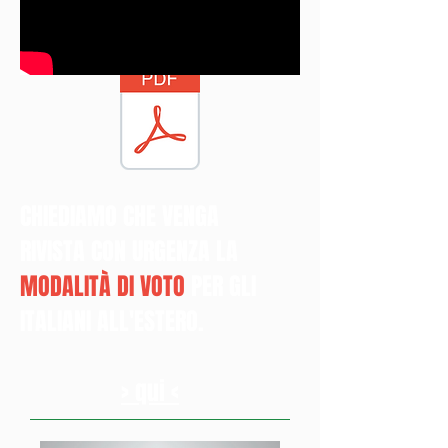
CHIEDIAMO CHE VENGA
RIVISTA CON URGENZA LA
MODALITÀ DI VOTO
PER GLI
ITALIANI ALL'ESTERO.​
> qui <