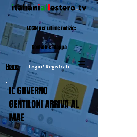
LOGIN per ultime notizie:
Contatti e Mappa
Home
Login/ Registrati
IL GOVERNO
GENTILONI ARRIVA AL
MAE