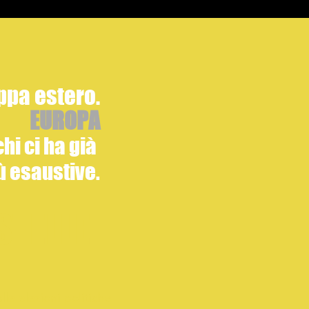
ppa estero.
EUROPA
hi ci ha già
ù esaustive.
STELLE
e elezioni politiche