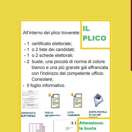
Ferruccio
CITTADINI
CAMERA - EUROPA - M5S
← click per info