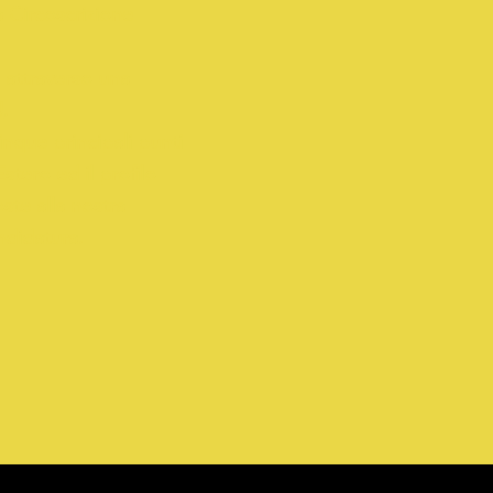
la Circoscrizione
ti attraverso una
U
.
inque principali punti
Estero ed il profilo
ste alla nostra
ndidatura.