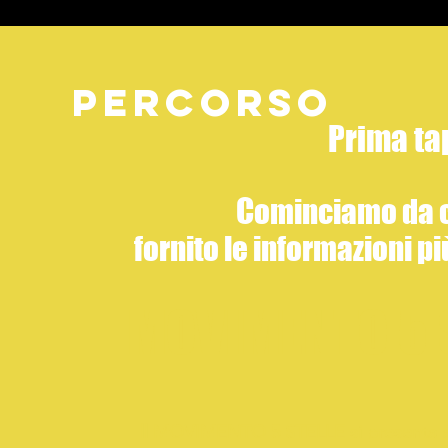
Percorso
Prima ta
C
ominciamo da c
fornito
le informazioni pi
MOVIMENTO 5 
ll MOVIMENTO 5 STELLE si presenta all