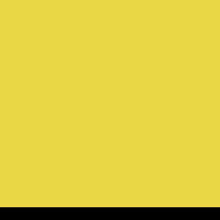
in tutte e 4 le ripartizioni elettorali del
Estero: EU, CNA, SA, AAOA.
I candidati sono stati scelti dagli iscrit
votazione sulla piattaforma
ROUSSEA
Analizzeremo insieme una sintesi dei c
del programma relativo agli Italiani all'
dei candidati, nonché alcune loro rispo
domanda circa la motivazione della ca
PROGRAMMA
CANDIDATI