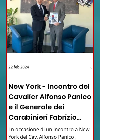
22 feb 2024
03 - ITALIANI ALL'ESTERO
New York - Incontro del
Cavalier Alfonso Panico
e il Generale dei
Carabinieri Fabrizio
Parrulli
I n occasione di un incontro a New
York del Cav. Alfonso Panico ,