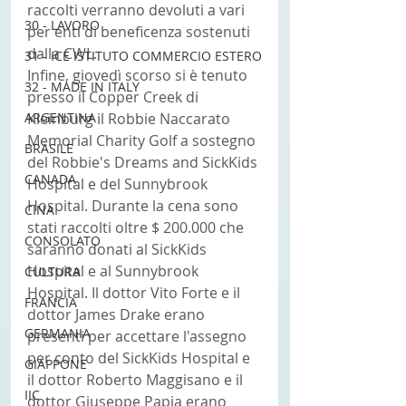
raccolti verranno devoluti a vari 
30 - LAVORO
per enti di beneficenza sostenuti 
dalla CWL.
31 - ICE ISTITUTO COMMERCIO ESTERO
Infine, giovedì scorso si è tenuto 
32 - MADE IN ITALY
presso il Copper Creek di 
ARGENTINA
Kleinburg il Robbie Naccarato 
Memorial Charity Golf a sostegno 
BRASILE
del Robbie's Dreams and SickKids 
CANADA
Hospital e del Sunnybrook 
Hospital. Durante la cena sono 
CINA
stati raccolti oltre $ 200.000 che 
CONSOLATO
saranno donati al SickKids 
Hospital e al Sunnybrook 
CULTURA
Hospital. Il dottor Vito Forte e il 
FRANCIA
dottor James Drake erano 
GERMANIA
presenti per accettare l'assegno 
per conto del SickKids Hospital e 
GIAPPONE
il dottor Roberto Maggisano e il 
IIC
dottor Giuseppe Papia erano 