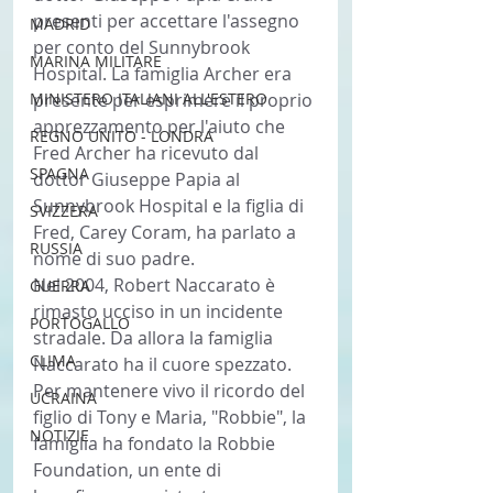
presenti per accettare l'assegno 
MADRID
per conto del Sunnybrook 
MARINA MILITARE
Hospital. La famiglia Archer era 
MINISTERO ITALIANI ALL'ESTERO
presente per esprimere il proprio 
apprezzamento per l'aiuto che 
REGNO UNITO - LONDRA
Fred Archer ha ricevuto dal 
SPAGNA
dottor Giuseppe Papia al 
Sunnybrook Hospital e la figlia di 
SVIZZERA
Fred, Carey Coram, ha parlato a 
RUSSIA
nome di suo padre.
Nel 2004, Robert Naccarato è 
GUERRA
rimasto ucciso in un incidente 
PORTOGALLO
stradale. Da allora la famiglia 
CLIMA
Naccarato ha il cuore spezzato. 
Per mantenere vivo il ricordo del 
UCRAINA
figlio di Tony e Maria, "Robbie", la 
NOTIZIE
famiglia ha fondato la Robbie 
Foundation, un ente di 