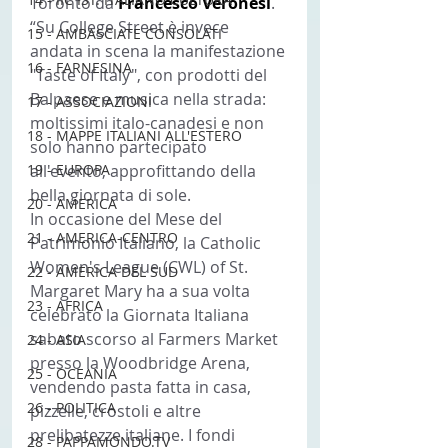
Toronto da 
Francesco Veronesi
.
“Su College Street è invece 
15 - AMBASCIATE CONSOLATI
andata in scena la manifestazione 
16 - FARNESINA
"Taste of Italy", con prodotti del 
Balpaese e musica nella strada: 
17 - ASSOCIAZIONI
moltissimi italo-canadesi e non 
18 - MAPPE ITALIANI ALL'ESTERO
solo hanno partecipato 
19 - EUROPA
all'evento, approfittando della 
bella giornata di sole.
20 - AMERICA
In occasione del Mese del 
21 - AMERICA-CENTRO
Patrimonio Italiano, la Catholic 
Women's League (CWL) of St. 
22 - AMERICA DEL SUD
Margaret Mary ha a sua volta 
23 - AFRICA
celebrato la Giornata Italiana 
sabato scorso al Farmers Market 
24 - ASIA
presso la Woodbridge Arena, 
25 - OCEANIA
vendendo pasta fatta in casa, 
26 - POLITICA
pizzelle, crostoli e altre 
prelibatezze italiane. I fondi 
28 - PAPPAMONDO.TV