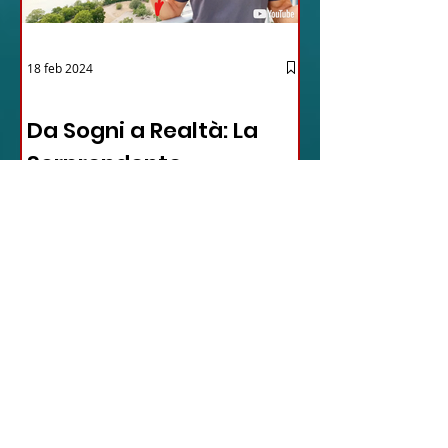
18 feb 2024
12 - IESTV.TV WEB TV
Da Sogni a Realtà: La
Sorprendente
Avventura Texana -
VIDEO
In questo video affascinante,
l'autore condivide il suo viaggio
inaspettato verso il cuore del Texas,
dimostrando come la vita possa...