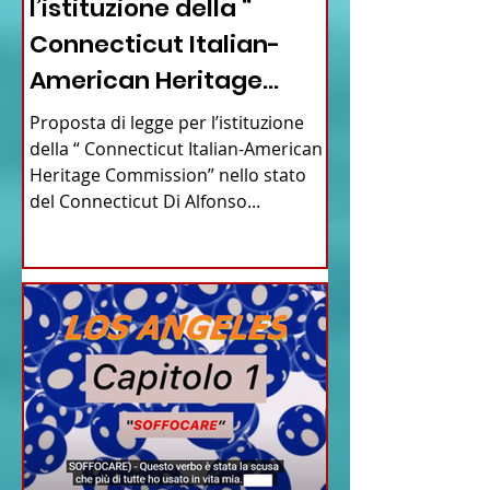
l’istituzione della “
Connecticut Italian-
American Heritage
Commission” nello stato
Proposta di legge per l’istituzione
del Connecticut
della “ Connecticut Italian-American
Heritage Commission” nello stato
del Connecticut Di Alfonso...