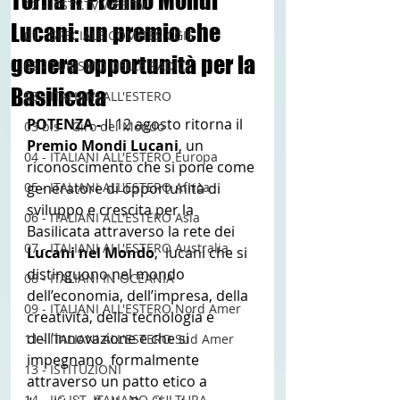
Torna il Premio Mondi
12 - IESTV.TV WEB TV
Lucani: un premio che
01 - SPECIALE COMITES CGIE
genera opportunità per la
02 - TURISMO DELLE RADICI
Basilicata
03 - ITALIANI ALL'ESTERO
POTENZA - 
Il 12 agosto ritorna il 
03 bis - Giro del Mondo
Premio Mondi Lucani
, un 
04 - ITALIANI ALL'ESTERO Europa
riconoscimento che si pone come 
05 - ITALIANI ALL'ESTERO Africa
generatore di opportunità di 
sviluppo e crescita per la 
06 - ITALIANI ALL'ESTERO Asia
Basilicata attraverso la rete dei 
07 - ITALIANI ALL'ESTERO Australia
Lucani nel Mondo
,  lucani che si 
distinguono nel mondo 
08 - ITALIANI IN OCEANIA
dell’economia, dell’impresa, della  
09 - ITALIANI ALL'ESTERO Nord Amer
creatività, della tecnologia e 
dell'innovazione e che si 
11 - ITALIANI ALL'ESTERO Sud Amer
impegnano  formalmente 
13 - ISTITUZIONI
attraverso un patto etico a 
14 - IIC IST. ITALIANO CULTURA