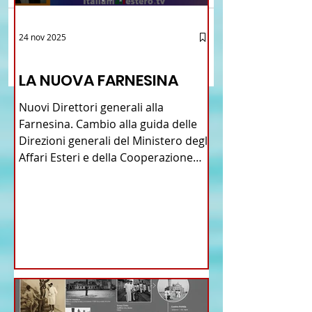
Brasile La Storia del
Crescere Figli Italian
24 nov 2025
Scrivi un commento...
Talian e dell'Italiano in
Cina
12 - IESTV.TV WEB TV
Brasile
LA NUOVA FARNESINA
Nuovi Direttori generali alla
Farnesina. Cambio alla guida delle
Direzioni generali del Ministero degli
Affari Esteri e della Cooperazione
Internazionale . Il Consiglio dei
Ministri di ieri ha infatti deliberato le
nomine proposte dal ministro
Antonio Tajani . NUOVA DIREZIONE
GENERALE DELLA FARNESINA