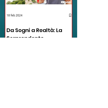
18 feb 2024
12 - IESTV.TV WEB TV
Da Sogni a Realtà: La
Sorprendente
Avventura Texana -
VIDEO
In questo video affascinante,
l'autore condivide il suo viaggio
inaspettato verso il cuore del Texas,
dimostrando come la vita possa...