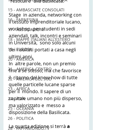
“restituire” alla Basilicata.
15 - AMBASCIATE CONSOLATI
Stage  in azienda, networking con 
16 - FARNESINA
il tessuto imprenditoriale lucano, 
workshop  per studenti in sedi 
17 - ASSOCIAZIONI
aziendali, talk, incontri e seminari 
18 - MAPPE ITALIANI ALL'ESTERO
in Università,  sono solo alcuni 
19 - EUROPA
dei risultati portati a casa negli 
ultimi anni.
20 - AMERICA
In  altre parole, non un premio 
21 - AMERICA-CENTRO
fine a se stesso, ma che favorisce 
il  ritorno del know-how di tutte 
22 - AMERICA DEL SUD
quelle particelle lucane sparse 
23 - AFRICA
per il  mondo. Il sapere di un 
capitale umano non più disperso, 
24 - ASIA
ma valorizzato e  messo a 
25 - OCEANIA
disposizione della Basilicata.
26 - POLITICA
La quarta edizione si terrà 
a 
28 - PAPPAMONDO.TV