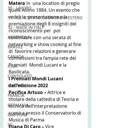
Matera 
in  una location di pregio 
30 - LAVORO
quale Alvino 1884. Un evento che 
vedrà la  presentazione e la 
31 - ICE ISTITUTO COMMERCIO ESTERO
premiazione degli 8 insigniti del 
32 - MADE IN ITALY
riconoscimento per  poi 
ARGENTINA
continuare con una serata di 
networking e show cooking al fine 
BRASILE
di  favorire relazioni e generare 
CANADA
connessioni tra l’ampia rete dei 
Premiati  Mondi Lucani e la 
CINA
Basilicata.
CONSOLATO
I Premiati Mondi Lucani 
dell’edizione 2022
CULTURA
Pacifica Artuso – 
Attrice e 
FRANCIA
titolare della cattedra di Teoria e 
GERMANIA
tecnica dell’interpretazione 
scenica presso il Conservatorio di 
GIAPPONE
Musica di Parma
IIC
Eliana Di Caro – 
Vice 