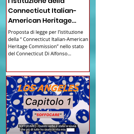
l’istituzione della “
Connecticut Italian-
American Heritage
Commission” nello stato
Proposta di legge per l’istituzione
del Connecticut
della “ Connecticut Italian-American
Heritage Commission” nello stato
del Connecticut Di Alfonso...