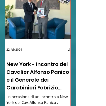
22 feb 2024
03 - ITALIANI ALL'ESTERO
New York - Incontro del
Cavalier Alfonso Panico
e il Generale dei
Carabinieri Fabrizio
Parrulli
I n occasione di un incontro a New
York del Cav. Alfonso Panico ,