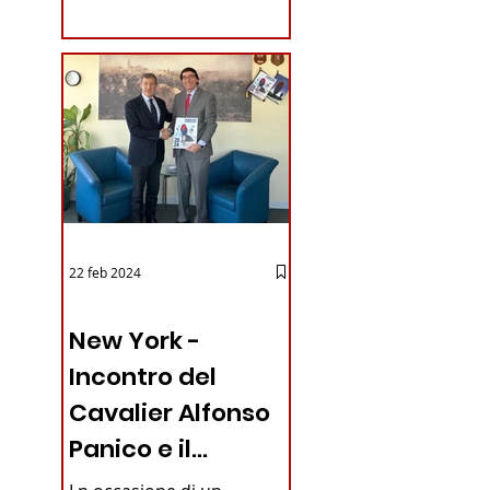
coraggioso che ha...
22 feb 2024
03 - ITALIANI ALL'ESTERO
New York -
Incontro del
Cavalier Alfonso
Panico e il
Generale dei