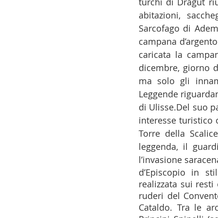
turchi di Dragut ri
abitazioni, sacch
Sarcofago di Adem
campana d’argento.
caricata la campa
dicembre, giorno di
ma solo gli innamo
Leggende riguardano
di Ulisse.Del suo p
interesse turistico 
Torre della Scalic
leggenda, il guard
l’invasione saracen
d’Episcopio in st
realizzata sui resti 
ruderi del Convent
Cataldo. Tra le arc