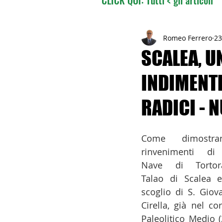
02 - TURISMO DELLE RADI
Romeo Ferrero
23
SCALEA, U
INDIMENTI
04 - ITALIANI ALL'ESTERO
RADICI - 
06 - ITALIANI ALL'ESTERO 
Come dimostra
rinvenimenti di 
08 - ITALIANI IN OCEANIA
Nave di Tortora,
Talao di Scalea e
scoglio di S. Giova
11 - ITALIANI ALL'ESTERO
Cirella, già nel cor
Paleolitico Medio (