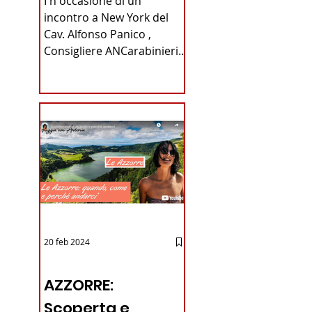
I n occasione di un
Carabinieri
incontro a New York del
Cav. Alfonso Panico ,
Fabrizio Parrulli
Consigliere ANCarabinieri
Sezione di New York, ex
Console del...
20 feb 2024
12 - IESTV.TV WEB TV
AZZORRE:
Scoperta e