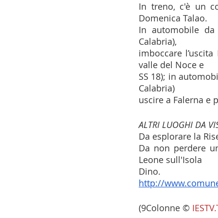
In treno, c'è un c
Domenica Talao.
In automobile da 
Calabria),
imboccare l’uscita
valle del Noce e
SS 18); in automobi
Calabria)
uscire a Falerna e 
ALTRI LUOGHI DA VIS
Da esplorare la Ris
Da non perdere un'
Leone sull'Isola
Dino.
http://www.comune.
(9Colonne ©
IESTV.