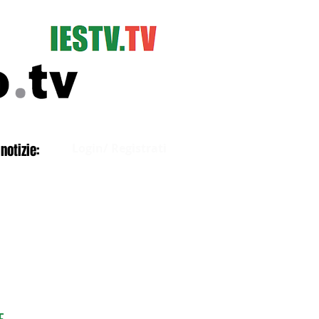
Accedi
notizie:
Login/ Registrati
E