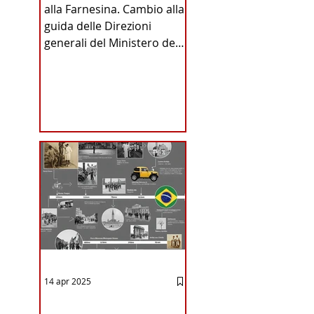
alla Farnesina. Cambio alla
INA
guida delle Direzioni
generali del Ministero degli
Affari Esteri e della
Cooperazione
Internazionale . Il Consiglio
dei Ministri di ieri ha infatti
deliberato le nomine
ICA
proposte dal ministro
Antonio Tajani . NUOVA
DIREZIONE GENERALE
DELLA FARNESINA
14 apr 2025
12 - IESTV.TV WEB TV