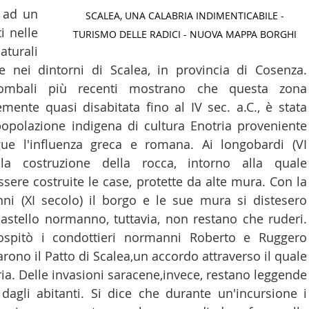
 ad un 
SCALEA, UNA CALABRIA INDIMENTICABILE - 
LTURA
15 - AMBASCIATE CONSOLATI
16 - FARNES
 nelle 
TURISMO DELLE RADICI - NUOVA MAPPA BORGHI 
turali 
e nei dintorni di Scalea, in provincia di Cosenza. 
 - MAPPE ITALIANI ALL'ESTERO
19 - EUROPA
 tombali più recenti mostrano che questa zona 
mente quasi disabitata fino al IV sec. a.C., è stata 
polazione indigena di cultura Enotria proveniente 
AMERICA-CENTRO
22 - AMERICA DEL SUD
23 - AFR
gue l'influenza greca e romana. Ai longobardi (VI 
la costruzione della rocca, intorno alla quale 
ere costruite le case, protette da alte mura. Con la 
IA
26 - POLITICA
28 - PAPPAMONDO.TV
i (XI secolo) il borgo e le sue mura si distesero 
astello normanno, tuttavia, non restano che ruderi. 
spitò i condottieri normanni Roberto e Ruggero 
E ISTITUTO COMMERCIO ESTERO
32 - MADE IN ITALY
marono il Patto di Scalea,un accordo attraverso il quale 
ria. Delle invasioni saracene,invece, restano leggende 
dagli abitanti. Si dice che durante un'incursione i 