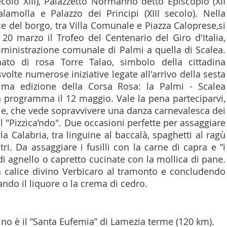
secolo XIII), Palazzetto Normanno detto Episcopio (XII 
lamolla e Palazzo dei Principi (XIII secolo). Nella 
e del borgo, tra Villa Comunale e Piazza Caloprese,si 
20 marzo il Trofeo del Centenario del Giro d'Italia, 
ministrazione comunale di Palmi a quella di Scalea. 
ato di rosa Torre Talao, simbolo della cittadina 
svolte numerose iniziative legate all'arrivo della sesta 
ima edizione della Corsa Rosa: la Palmi - Scalea 
in programma il 12 maggio. Vale la pena parteciparvi, 
e, che vede sopravvivere una danza carnevalesca dei 
l "Pizzica’ndo". Due occasioni perfette per assaggiare 
lla Calabria, tra linguine al baccalà, spaghetti al ragù 
ri. Da assaggiare i fusilli con la carne di capra e “i 
di agnello o capretto cucinate con la mollica di pane. 
n calice divino Verbicaro al tramonto e concludendo 
ando il liquore o la crema di cedro.
cino è il “Santa Eufemia” di Lamezia terme (120 km).