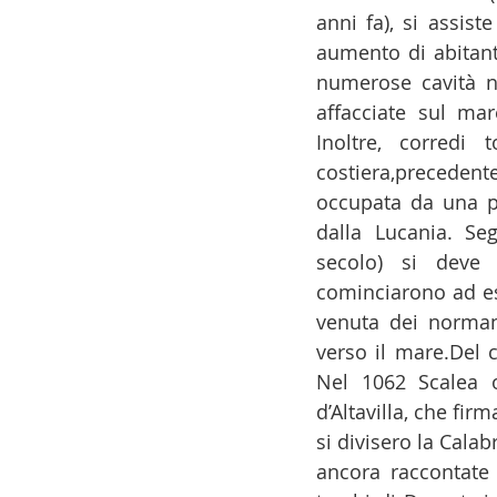
anni fa), si assiste
14 - IIC IST. ITALIANO CU
aumento di abitanti
numerose cavità na
affacciate sul mar
17 - ASSOCIAZIONI
18
Inoltre, corredi
costiera,precedente
occupata da una po
20 - AMERICA
21 - 
dalla Lucania. Se
secolo) si deve 
cominciarono ad ess
24 - ASIA
25 - OCEAN
venuta dei normann
verso il mare.Del c
Nel 1062 Scalea o
30 - LAVORO
31 - IC
d’Altavilla, che fir
si divisero la Calab
ancora raccontate 