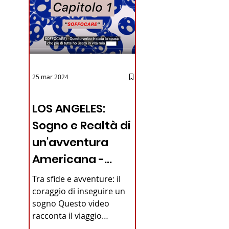
25 mar 2024
12 - IESTV.TV WEB TV
LOS ANGELES:
Sogno e Realtà di
un'avventura
Americana -
VIDEO
Tra sfide e avventure: il
coraggio di inseguire un
sogno Questo video
racconta il viaggio
straordinario di un giovane