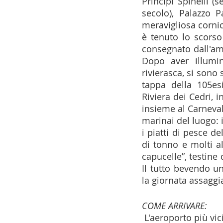
Principi Spinelli (
secolo), Palazzo Pa
meravigliosa cornic
è tenuto lo scorso 
consegnato dall'am
Dopo aver illumin
rivierasca, si sono 
tappa della 105es
Riviera dei Cedri, 
insieme al Carneval
marinai del luogo: i
i piatti di pesce de
di tonno e molti alt
capucelle”, testine 
Il tutto bevendo u
la giornata assaggi
COME ARRIVARE:
 L'aeroporto più vi