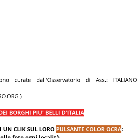
no curate dall'Osservatorio di Ass.: ITALIANO 
RO.ORG
)  
DEI BORGHI PIU' BELLI D'ITALIA
 UN CLIK SUL LORO 
PULSANTE COLOR OCRA
:
elle foto ogni località.