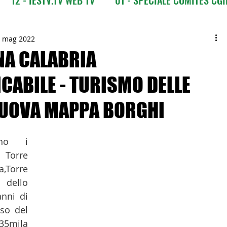
CI
03 - ITALIANI ALL'ESTERO
03 bis - Giro del M
 mag 2022
NA CALABRIA
CABILE - TURISMO DELLE
 Europa
05 - ITALIANI ALL'ESTERO Africa
NUOVA MAPPA BORGHI
Asia
07 - ITALIANI ALL'ESTERO Australia
no i 
Torre 
09 - ITALIANI ALL'ESTERO Nord Amer
Torre 
 dello 
nni di 
 Sud Amer
13 - ISTITUZIONI
so del 
35mila 