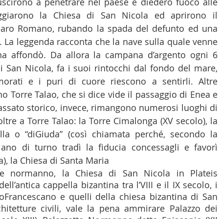
uscirono a penetrare nel paese e diedero fuoco alle 
eggiarono la Chiesa di San Nicola ed aprirono il 
aro Romano, rubando la spada del defunto ed una 
 La leggenda racconta che la nave sulla quale venne 
na affondò. Da allora la campana d’argento ogni 6 
 San Nicola, fa i suoi rintocchi dal fondo del mare, 
rati e i puri di cuore riescono a sentirli. Altre 
 Torre Talao, che si dice vide il passaggio di Enea e 
assato storico, invece, rimangono numerosi luoghi di 
oltre a Torre Talao: la Torre Cimalonga (XV secolo), la 
ella o “diGiuda” (così chiamata perché, secondo la 
iano di turno tradì la fiducia concessagli e favorì 
a), la Chiesa di Santa Maria
ile normanno, la Chiesa di San Nicola in Plateis 
dell’antica cappella bizantina tra l’VIII e il IX secolo, i 
oFrancescano e quelli della chiesa bizantina di San 
hitetture civili, vale la pena ammirare Palazzo dei 