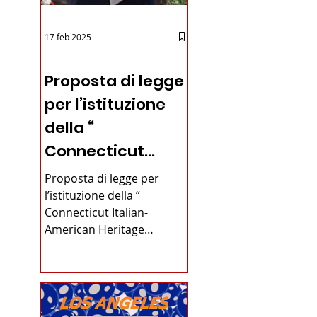
17 feb 2025
12 - IESTV.TV WEB TV
Proposta di legge
per l’istituzione
della “
Connecticut
Italian-American
Proposta di legge per
Heritage
l’istituzione della “
Connecticut Italian-
Commission”
American Heritage
nello stato del
Commission” nello stato
del Connecticut Di
Connecticut
Alfonso...