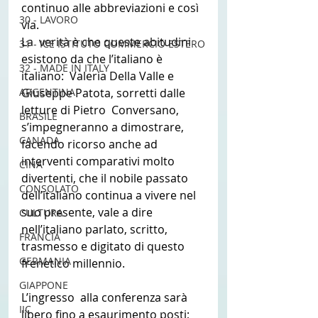
continuo alle abbreviazioni e così 
30 - LAVORO
via.
La  verità è che queste abitudini 
31 - ICE ISTITUTO COMMERCIO ESTERO
esistono da che l’italiano è 
32 - MADE IN ITALY
italiano:  Valeria Della Valle e 
ARGENTINA
Giuseppe Patota, sorretti dalle 
letture di Pietro  Conversano, 
BRASILE
s’impegneranno a dimostrare, 
CANADA
facendo ricorso anche ad  
interventi comparativi molto 
CINA
divertenti, che il nobile passato  
CONSOLATO
dell’italiano continua a vivere nel 
suo presente, vale a dire  
CULTURA
nell’italiano parlato, scritto, 
FRANCIA
trasmesso e digitato di questo 
GERMANIA
frenetico millennio.
GIAPPONE
L’ingresso  alla conferenza sarà 
IIC
libero fino a esaurimento posti; 