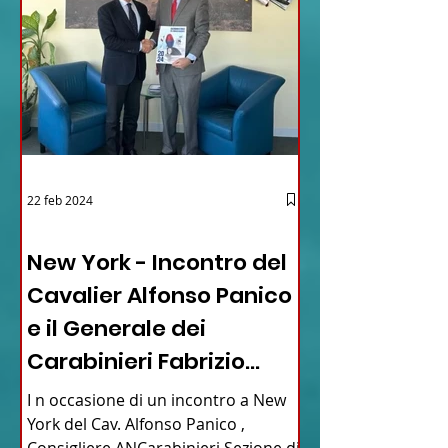
22 feb 2024
03 - ITALIANI ALL'ESTERO
New York - Incontro del
Cavalier Alfonso Panico
e il Generale dei
Carabinieri Fabrizio
Parrulli
I n occasione di un incontro a New
York del Cav. Alfonso Panico ,
Consigliere ANCarabinieri Sezione di