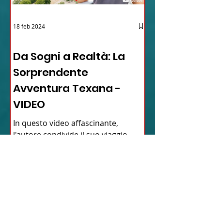
18 feb 2024
12 - IESTV.TV WEB TV
Da Sogni a Realtà: La
Sorprendente
Avventura Texana -
VIDEO
In questo video affascinante,
l'autore condivide il suo viaggio
inaspettato verso il cuore del Texas,
dimostrando come la vita possa...