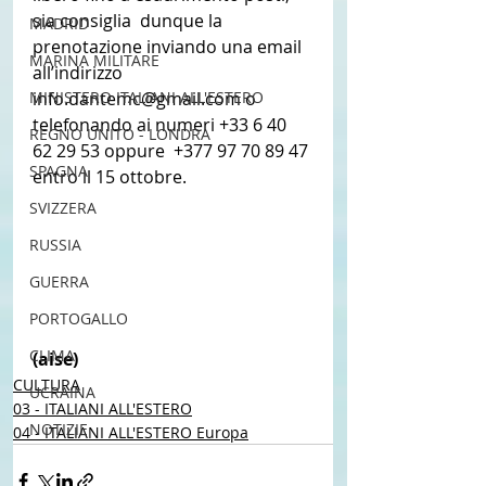
sia consiglia  dunque la 
MADRID
prenotazione inviando una email 
MARINA MILITARE
all’indirizzo  
MINISTERO ITALIANI ALL'ESTERO
info.dantemc@gmail.com o 
telefonando ai numeri +33 6 40 
REGNO UNITO - LONDRA
62 29 53 oppure  +377 97 70 89 47 
SPAGNA
entro il 15 ottobre. 
SVIZZERA
RUSSIA
GUERRA
PORTOGALLO
CLIMA
(aise)
CULTURA
UCRAINA
03 - ITALIANI ALL'ESTERO
NOTIZIE
04 - ITALIANI ALL'ESTERO Europa