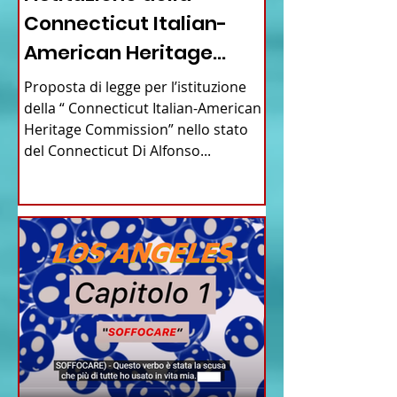
Connecticut Italian-
American Heritage
Commission” nello stato
Proposta di legge per l’istituzione
del Connecticut
della “ Connecticut Italian-American
Heritage Commission” nello stato
del Connecticut Di Alfonso...