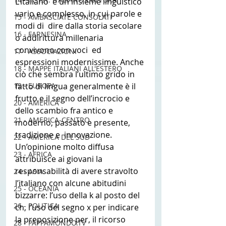
L’italiano  è un insieme linguistico 
vario e complesso, in cui parole e 
15 - AMBASCIATE CONSOLATI
modi di  dire dalla storia secolare 
16 - FARNESINA
o addirittura millenaria 
convivono con voci  ed 
17 - ASSOCIAZIONI
espressioni modernissime. Anche 
18 - MAPPE ITALIANI ALL'ESTERO
ciò che sembra l’ultimo grido in  
19 - EUROPA
fatto di lingua generalmente è il 
frutto e il segno dell’incrocio e  
20 - AMERICA
dello scambio fra antico e 
21 - AMERICA-CENTRO
moderno, passato e presente, 
tradizione e  innovazione. 
22 - AMERICA DEL SUD
Un’opinione molto diffusa 
23 - AFRICA
attribuisce ai giovani la  
responsabilità di avere stravolto 
24 - ASIA
l’italiano con alcune abitudini  
25 - OCEANIA
bizzarre: l’uso della k al posto del 
26 - POLITICA
ch, l’uso del segno x per indicare  
la preposizione per, il ricorso 
28 - PAPPAMONDO.TV