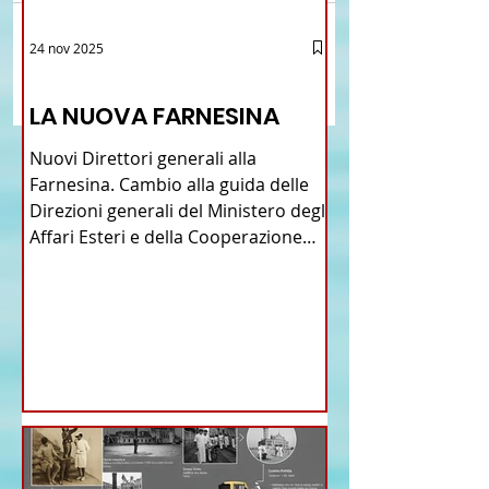
Brasile La Storia del
Crescere Figli Italian
24 nov 2025
Scrivi un commento...
Talian e dell'Italiano in
Cina
12 - IESTV.TV WEB TV
Brasile
LA NUOVA FARNESINA
Nuovi Direttori generali alla
Farnesina. Cambio alla guida delle
Direzioni generali del Ministero degli
Affari Esteri e della Cooperazione
Internazionale . Il Consiglio dei
Ministri di ieri ha infatti deliberato le
nomine proposte dal ministro
Antonio Tajani . NUOVA DIREZIONE
GENERALE DELLA FARNESINA