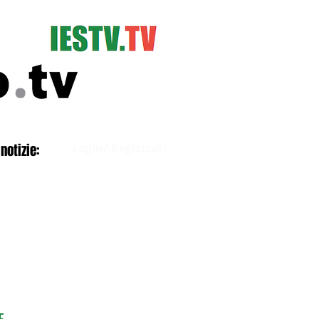
Accedi
notizie:
Login/ Registrati
E