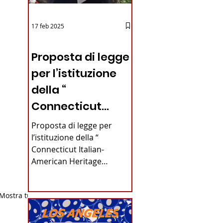
17 feb 2025
12 - IESTV.TV WEB TV
Proposta di legge
per l’istituzione
della “
Connecticut
Italian-American
Proposta di legge per
Heritage
l’istituzione della “
Connecticut Italian-
Commission”
American Heritage
nello stato del
Commission” nello stato
del Connecticut Di
Connecticut
Mostra tutti
Alfonso...