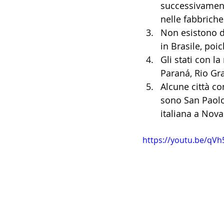
successivament
nelle fabbriche
Non esistono da
in Brasile, poi
Gli stati con l
Paraná, Rio Gra
Alcune città co
sono San Paolo
italiana a Nova
https://youtu.be/qV