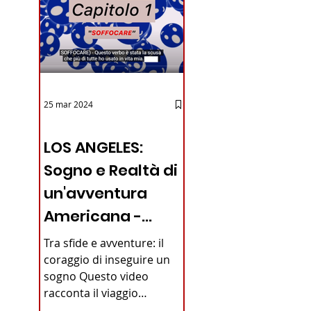
25 mar 2024
12 - IESTV.TV WEB TV
LOS ANGELES:
Sogno e Realtà di
un'avventura
Americana -
VIDEO
Tra sfide e avventure: il
coraggio di inseguire un
sogno Questo video
racconta il viaggio
straordinario di un giovane