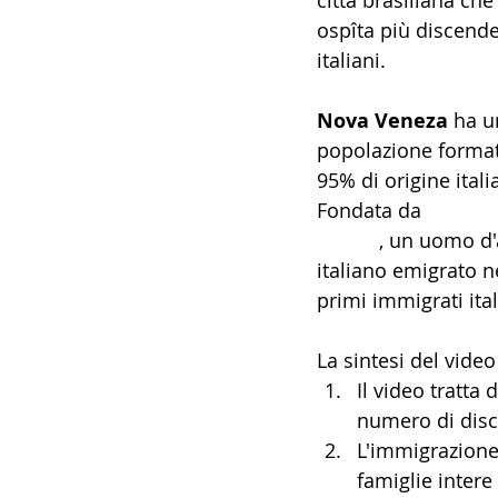
città brasiliana che
ospîta più discende
14 - IIC IST. ITALIANO CU
italiani.
Nova Veneza 
ha u
17 - ASSOCIAZIONI
18
popolazione format
95% di origine itali
20 - AMERICA
21 - 
Fondata 
da 
Michele
Napoli
, un uomo d'a
italiano emigrato ne
24 - ASIA
25 - OCEAN
primi immigrati ital
La sintesi del video
30 - LAVORO
31 - IC
Il video tratta 
numero di disce
L'immigrazione i
famiglie intere