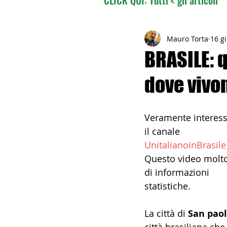
02 - TURISMO DELLE RADI
Mauro Torta
16 g
BRASILE: q
dove vivon
04 - ITALIANI ALL'ESTERO
Veramente interess
06 - ITALIANI ALL'ESTERO 
il canale 
UnitalianoinBrasile
Questo video molto
08 - ITALIANI IN OCEANIA
di informazioni 
statistiche.
11 - ITALIANI ALL'ESTERO
La città di 
San pao