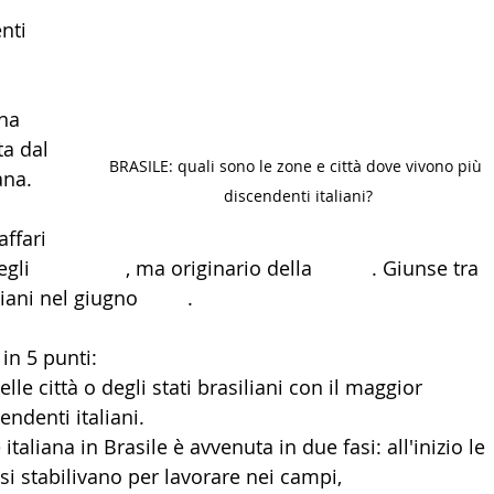
 
nti 
LTURA
15 - AMBASCIATE CONSOLATI
16 - FARNES
na 
 - MAPPE ITALIANI ALL'ESTERO
19 - EUROPA
a dal 
BRASILE: quali sono le zone e città dove vivono più 
ana. 
discendenti italiani?
AMERICA-CENTRO
22 - AMERICA DEL SUD
23 - AFR
 
ffari 
gli 
Stati Uniti
, ma originario della 
Sicilia
. Giunse tra 
IA
26 - POLITICA
28 - PAPPAMONDO.TV
iani nel giugno 
1891
.
 in 5 punti:
E ISTITUTO COMMERCIO ESTERO
32 - MADE IN ITALY
delle città o degli stati brasiliani con il maggior 
ndenti italiani.
taliana in Brasile è avvenuta in due fasi: all'inizio le 
 si stabilivano per lavorare nei campi, 