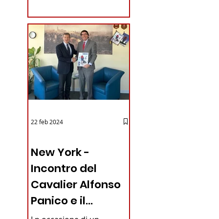
coraggioso che ha...
rdo con
22 feb 2024
03 - ITALIANI ALL'ESTERO
New York -
Incontro del
Cavalier Alfonso
Panico e il
Generale dei