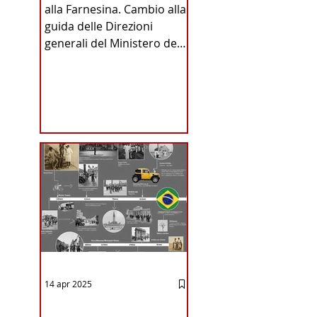
alla Farnesina. Cambio alla
INA
guida delle Direzioni
generali del Ministero degli
Affari Esteri e della
Cooperazione
Internazionale . Il Consiglio
dei Ministri di ieri ha infatti
deliberato le nomine
ICA
proposte dal ministro
Antonio Tajani . NUOVA
DIREZIONE GENERALE
DELLA FARNESINA
14 apr 2025
12 - IESTV.TV WEB TV