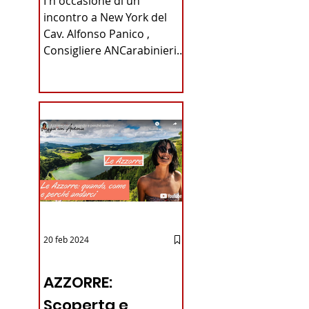
I n occasione di un
Carabinieri
incontro a New York del
Cav. Alfonso Panico ,
Fabrizio Parrulli
Consigliere ANCarabinieri
Sezione di New York, ex
Console del...
20 feb 2024
12 - IESTV.TV WEB TV
AZZORRE:
Scoperta e