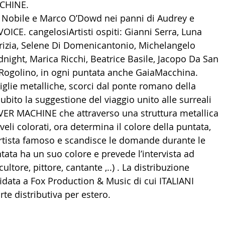
ACHINE.
la Nobile e Marco O’Dowd nei panni di Audrey e 
ICE. cangelosiArtisti ospiti: Gianni Serra, Luna 
rizia, Selene Di Domenicantonio, Michelangelo 
dnight, Marica Ricchi, Beatrice Basile, Jacopo Da San 
Rogolino, in ogni puntata anche GaiaMacchina. 
griglie metalliche, scorci dal ponte romano della 
ubito la suggestione del viaggio unito alle surreali 
VER MACHINE che attraverso una struttura metallica 
 veli colorati, ora determina il colore della puntata, 
 artista famoso e scandisce le domande durante le 
ntata ha un suo colore e prevede l’intervista ad 
scultore, pittore, cantante ,..) . La distribuzione 
fidata a Fox Production & Music di cui ITALIANI 
te distributiva per estero.
tertommasocorizio
#gaiaaliceintaglietta
aurotorta
#nextstopartist
#italianiallesterotv