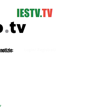
Accedi
notizie:
Login/ Registrati
E