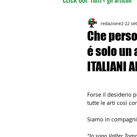
02 - TURISMO DELLE RADI
redazione2
22 se
Che perso
é solo un 
04 - ITALIANI ALL'ESTERO
ITALIANI A
06 - ITALIANI ALL'ESTERO 
Forse il desiderio 
08 - ITALIANI IN OCEANIA
tutte le arti così c
Siamo in compagnia 
11 - ITALIANI ALL'ESTERO
"Io sono Valter Tomm