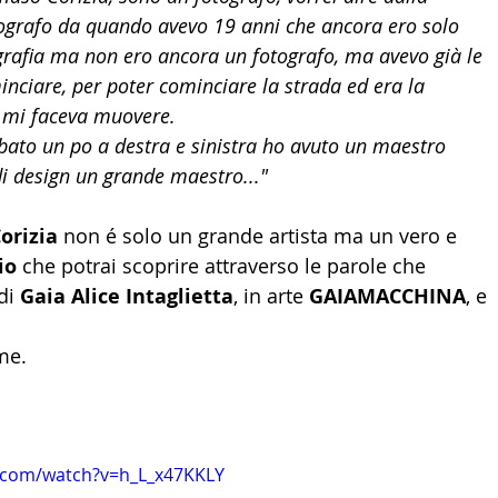
ografo da quando avevo 19 anni che ancora ero solo 
LTURA
15 - AMBASCIATE CONSOLATI
16 - FARNES
grafia ma non ero ancora un fotografo, ma avevo già le 
inciare, per poter cominciare la strada ed era la 
 mi faceva muovere. 
 - MAPPE ITALIANI ALL'ESTERO
19 - EUROPA
rubato un po a destra e sinistra ho avuto un maestro 
 di design un grande maestro..."
AMERICA-CENTRO
22 - AMERICA DEL SUD
23 - AFR
orizia
 non é solo un grande artista ma un vero e 
io
 che potrai scoprire attraverso le parole che 
di 
Gaia Alice Intaglietta
, in arte 
GAIAMACCHINA
, e 
IA
26 - POLITICA
28 - PAPPAMONDO.TV
me.
E ISTITUTO COMMERCIO ESTERO
32 - MADE IN ITALY
.com/watch?v=h_L_x47KKLY