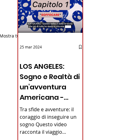
Mostra tutti
25 mar 2024
12 - IESTV.TV WEB TV
LOS ANGELES:
Sogno e Realtà di
un'avventura
Americana -
VIDEO
Tra sfide e avventure: il
coraggio di inseguire un
sogno Questo video
racconta il viaggio
straordinario di un giovane