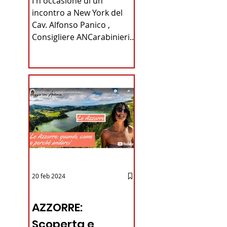
I n occasione di un
Carabinieri
incontro a New York del
Cav. Alfonso Panico ,
Fabrizio Parrulli
Consigliere ANCarabinieri
Sezione di New York, ex
Console del...
20 feb 2024
12 - IESTV.TV WEB TV
AZZORRE:
Scoperta e