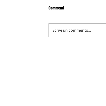
Commenti
Scrivi un commento...
LA NUOVA FARNESINA