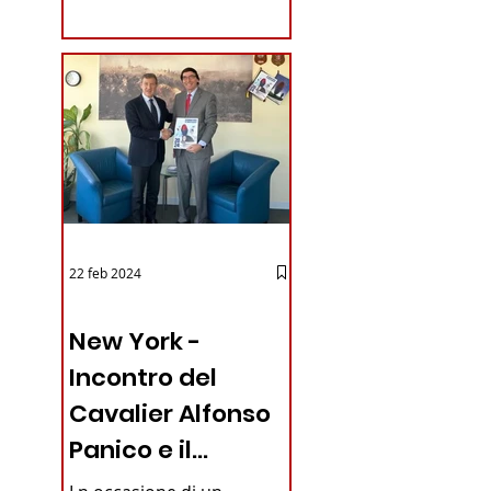
coraggioso che ha...
22 feb 2024
 rifare
03 - ITALIANI ALL'ESTERO
New York -
Incontro del
Cavalier Alfonso
Panico e il
Generale dei