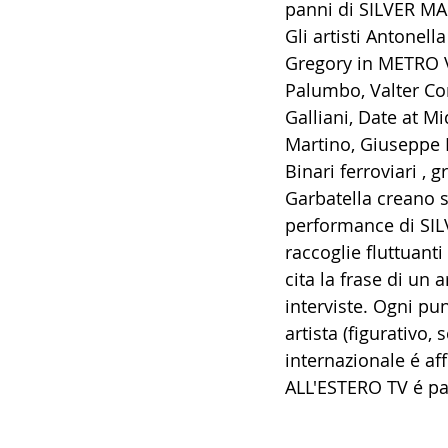
panni di SILVER M
Gli artisti Antonel
Gregory in METRO VO
Palumbo, Valter Co
Galliani, Date at Mi
Martino, Giuseppe 
Binari ferroviari , 
Garbatella creano s
performance di SIL
raccoglie fluttuanti
cita la frase di un
interviste. Ogni pu
artista (figurativo, 
internazionale é af
ALL'ESTERO TV é par
#valtercorizia
#val
#silviacangelosi
#m