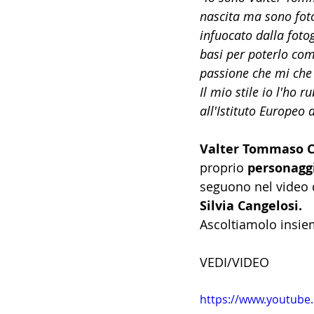
nascita ma sono fot
14 - IIC IST. ITALIANO CU
infuocato dalla foto
basi per poterlo com
passione che mi che
17 - ASSOCIAZIONI
18
Il mio stile io l'ho 
all'Istituto Europeo
20 - AMERICA
21 - 
Valter Tommaso C
proprio 
personagg
seguono nel video 
24 - ASIA
25 - OCEAN
Silvia Cangelosi. 
Ascoltiamolo insie
30 - LAVORO
31 - IC
VEDI/VIDEO
https://www.youtube