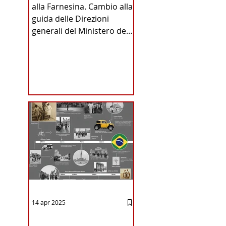
alla Farnesina. Cambio alla
INA
guida delle Direzioni
generali del Ministero degli
Affari Esteri e della
Cooperazione
Internazionale . Il Consiglio
dei Ministri di ieri ha infatti
deliberato le nomine
ICA
proposte dal ministro
Antonio Tajani . NUOVA
DIREZIONE GENERALE
DELLA FARNESINA
14 apr 2025
12 - IESTV.TV WEB TV