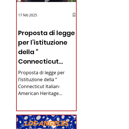
17 feb 2025
12 - IESTV.TV WEB TV
Proposta di legge
per l’istituzione
della “
Connecticut
Italian-American
Proposta di legge per
Heritage
l’istituzione della “
Connecticut Italian-
Commission”
American Heritage
nello stato del
Commission” nello stato
del Connecticut Di
Connecticut
Alfonso...