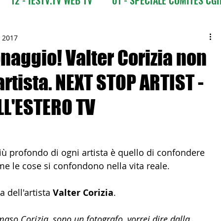
CI
03 - ITALIANI ALL'ESTERO
03 bis - Giro del M
t 2017
naggio! Valter Corizia non
artista. NEXT STOP ARTIST -
 Europa
05 - ITALIANI ALL'ESTERO Africa
LL'ESTERO TV
Asia
07 - ITALIANI ALL'ESTERO Australia
più profondo di ogni artista è quello di confondere 
09 - ITALIANI ALL'ESTERO Nord Amer
ome le cose si confondono nella vita reale.
dell'artista 
Valter Corizia
.
 Sud Amer
13 - ISTITUZIONI
aso Corizia, sono un fotografo, vorrei dire dalla 