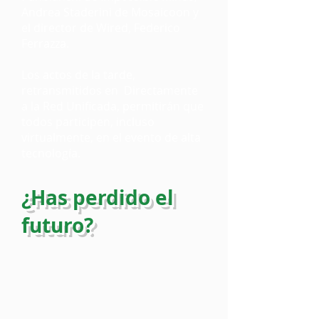
Andrea Staderini de Mosaicoon y
el director de Wired, Federico
Ferrazza.
Los actos de la tarde,
retransmitidos en
Directamente
a la Red Unificada, permitirán que
todos participen, incluso
virtualmente, en el evento de alta
tecnología.
¿Has perdido el
futuro?