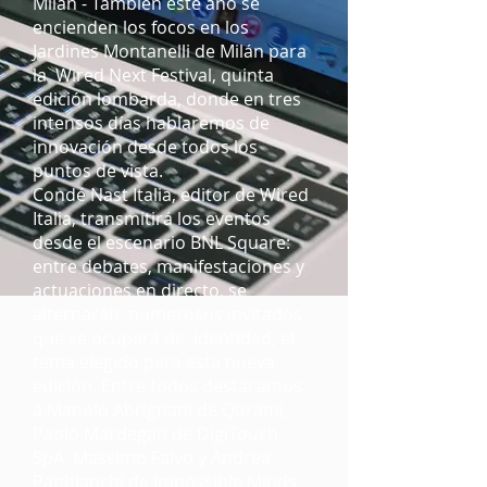
Milán - También este año se
encienden los focos en los
Jardines Montanelli de Milán para
la
Wired Next Festival, quinta
edición lombarda, donde en tres
intensos días hablaremos de
innovación desde todos los
puntos de vista.
Condé Nast Italia, editor de Wired
Italia, transmitirá los eventos
desde el escenario BNL Square:
entre debates, manifestaciones y
actuaciones en directo, se
alternarán
numerosos invitados
que se ocupará de
identidad, el
tema elegido para esta nueva
edición. Entre todos destacamos
a Manolo Abrignani de Qurami,
Paolo Mardegan de DigiTouch
SpA, Massimo Falvo y Andrea
Panbianchi de Impossible Minds,