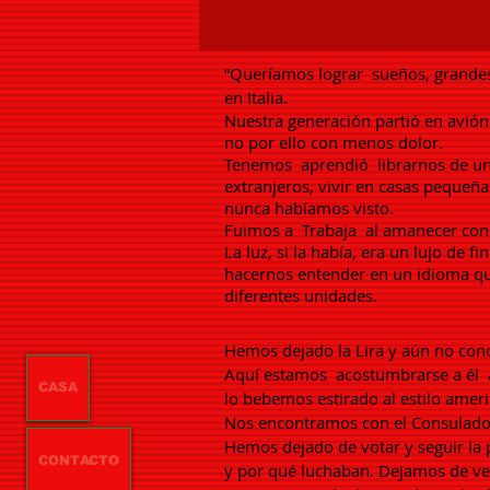
“Queríamos lograr
sueños, grande
en Italia.
Nuestra generación partió en avión
no por ello con menos dolor.
Tenemos
aprendió
librarnos de u
extranjeros, vivir en casas pequeñ
nunca habíamos visto.
Fuimos a
Trabaja
al amanecer con 
La luz, si la había, era un lujo de
hacernos entender en un idioma que
diferentes unidades.
Hemos dejado la Lira y aún no co
Aquí estamos
acostumbrarse a él
CASA
lo bebemos estirado al estilo amer
Nos encontramos con el Consulado
Hemos dejado de votar y seguir la p
CONTACTO
y por qué luchaban. Dejamos de ver