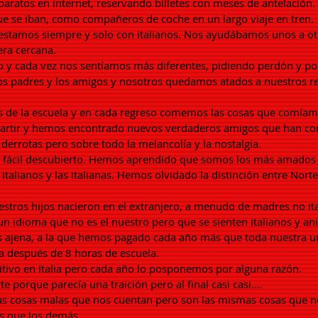
aratos en internet, reservando billetes con meses de antelación
e se iban, como compañeros de coche en un largo viaje en tren.
estamos siempre y solo con italianos. Nos ayudábamos unos a o
era cercana.
año y cada vez nos sentíamos más diferentes, pidiendo perdón y 
 los padres y los amigos y nosotros quedamos atados a nuestros 
 de la escuela y en cada regreso comemos las cosas que comíamo
rtir y hemos encontrado nuevos verdaderos amigos que han compa
 derrotas pero sobre todo la melancolía y la nostalgia.
xo fácil descubierto. Hemos aprendido que somos los más amado
italianos y las italianas. Hemos olvidado la distinción entre Nort
uestros hijos nacieron en el extranjero, a menudo de madres no it
un idioma que no es el nuestro pero que se sienten italianos y a
s ajena, a la que hemos pagado cada año más que toda nuestra u
ea después de 8 horas de escuela.
itivo en Italia pero cada año lo posponemos por alguna razón.
porque parecía una traición pero al final casi casi....
las cosas malas que nos cuentan pero son las mismas cosas que nos
s que los demás.