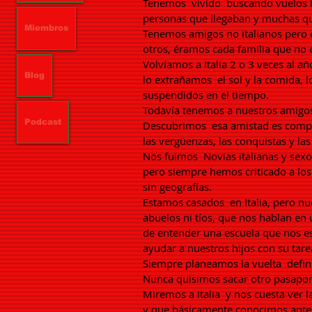
Tenemos
vivido
buscando vuelos b
personas que llegaban y muchas qu
Miembros
Tenemos amigos no italianos pero 
otros, éramos cada familia que no 
Volvíamos a Italia 2 o 3 veces al 
Blog
lo extrañamos
el sol y la comida,
suspendidos en el tiempo.
Todavía tenemos a nuestros amigos
Podcast
Descubrimos
esa amistad es compa
las vergüenzas, las conquistas y las
Nos fuimos
Novias italianas y se
pero siempre hemos criticado a los 
sin geografías.
Estamos casados
en Italia, pero n
abuelos ni tíos, que nos hablan en 
de entender una escuela que nos e
ayudar a nuestros hijos con su tar
Siempre planeamos la vuelta
defin
Nunca quisimos sacar otro pasaporte 
Miremos a Italia
y nos cuesta ver 
y que básicamente conocimos ante