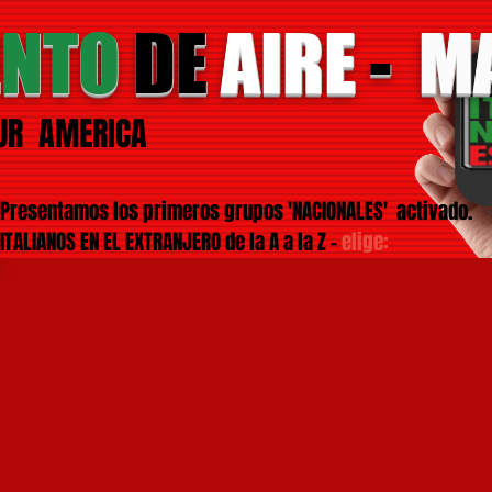
ENTO
DE
AIRE
-
M
UR AMERICA
Presentamos los primeros grupos 'NACIONALES' activado.
ITALIANOS EN EL EXTRANJERO de la A a la Z -
elige: