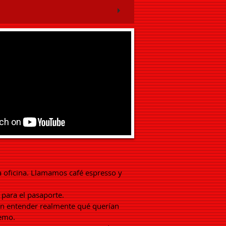
a oficina. Llamamos café espresso y
 para el pasaporte.
 sin entender realmente qué querían
remo.