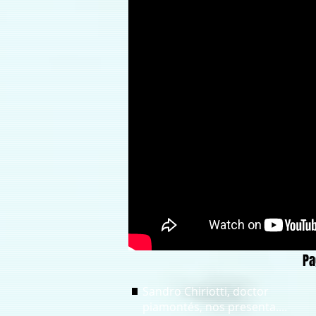
Pa
Sandro Chiriotti, doctor
piamontés, nos presenta....