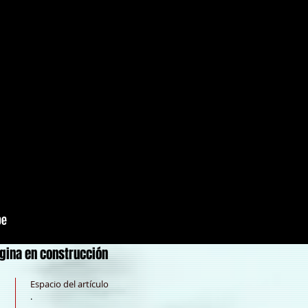
gina en construcción
Espacio del artículo
.​