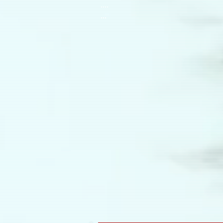
....
...