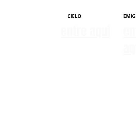
CIELO
EMIG
entre aquí
en
aq