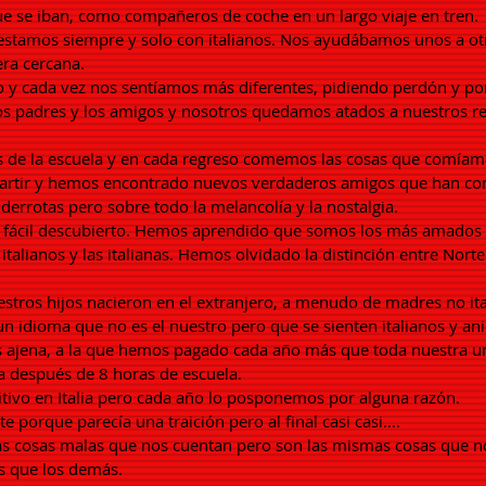
e se iban, como compañeros de coche en un largo viaje en tren.
estamos siempre y solo con italianos. Nos ayudábamos unos a o
era cercana.
año y cada vez nos sentíamos más diferentes, pidiendo perdón y p
 los padres y los amigos y nosotros quedamos atados a nuestros r
 de la escuela y en cada regreso comemos las cosas que comíamo
rtir y hemos encontrado nuevos verdaderos amigos que han compa
 derrotas pero sobre todo la melancolía y la nostalgia.
xo fácil descubierto. Hemos aprendido que somos los más amado
italianos y las italianas. Hemos olvidado la distinción entre Nort
uestros hijos nacieron en el extranjero, a menudo de madres no it
un idioma que no es el nuestro pero que se sienten italianos y a
s ajena, a la que hemos pagado cada año más que toda nuestra u
a después de 8 horas de escuela.
itivo en Italia pero cada año lo posponemos por alguna razón.
porque parecía una traición pero al final casi casi....
as cosas malas que nos cuentan pero son las mismas cosas que nos
s que los demás.