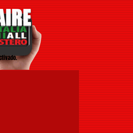
AIRE
ctivado.