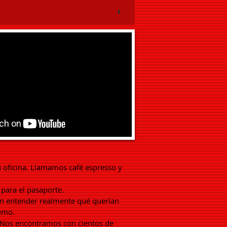
a oficina. Llamamos café espresso y
 para el pasaporte.
sin entender realmente qué querían
remo.
. Nos encontramos con cientos de