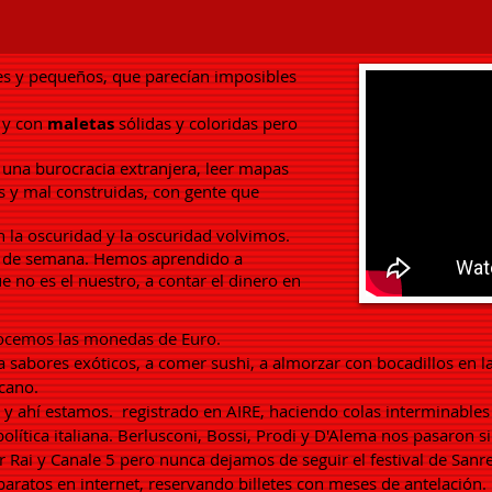
es y pequeños, que parecían imposibles
 y con
maletas
sólidas y coloridas pero
una burocracia extranjera, leer mapas
s y mal construidas, con gente que
 la oscuridad y la oscuridad volvimos.
 fin de semana. Hemos aprendido a
 no es el nuestro, a contar el dinero en
nocemos las monedas de Euro.
a sabores exóticos, a comer sushi, a almorzar con bocadillos en l
icano.
y ahí estamos.
registrado en AIRE, haciendo colas interminables
olítica italiana. Berlusconi, Bossi, Prodi y D'Alema nos pasaron 
 Rai y Canale 5 pero nunca dejamos de seguir el festival de San
aratos en internet, reservando billetes con meses de antelación