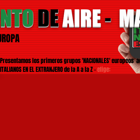
ENTO
DE
AIRE
-
M
UROPA
Presentamos los primeros grupos 'NACIONALES' europeos a
ITALIANOS EN EL EXTRANJERO de la A a la Z -
elige: