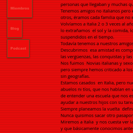
personas que llegaban y muchas qu
Miembros
Tenemos amigos no italianos pero 
otros, éramos cada familia que no 
Volvíamos a Italia 2 o 3 veces al 
Blog
lo extrañamos
el sol y la comida,
suspendidos en el tiempo.
Todavía tenemos a nuestros amigos
Podcast
Descubrimos
esa amistad es compa
las vergüenzas, las conquistas y las
Nos fuimos
Novias italianas y se
pero siempre hemos criticado a los 
sin geografías.
Estamos casados
en Italia, pero n
abuelos ni tíos, que nos hablan en 
de entender una escuela que nos e
ayudar a nuestros hijos con su tare
Siempre planeamos la vuelta
defin
Nunca quisimos sacar otro pasaporte 
Miremos a Italia
y nos cuesta ver l
y que básicamente conocimos ante