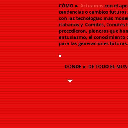
CÓMO ►
Actuamos
con el apo
tendencias o cambios futuros, 
con las tecnologías más modern
italianos y
Comités, Comités I
precedieron, pioneros que han 
entusiasmo, el conocimiento 
para las generaciones futuras.
DONDE ► DE TODO EL MUN