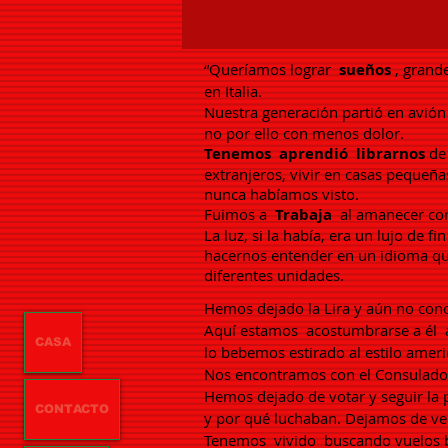
“Queríamos lograr
sueños
, grand
en Italia.
Nuestra generación partió en avión
no por ello con menos dolor.
Tenemos
aprendió
librarnos
de 
extranjeros, vivir en casas pequeña
nunca habíamos visto.
Fuimos a
Trabaja
al amanecer con
La luz, si la había, era un lujo de
hacernos entender en un idioma que
diferentes unidades.
Hemos dejado la Lira y aún no co
Aquí estamos
acostumbrarse a él
CASA
lo bebemos estirado al estilo amer
Nos encontramos con el Consulado 
Hemos dejado de votar y seguir la p
CONTACTO
y por qué luchaban. Dejamos de ver
Tenemos
vivido
buscando vuelos b