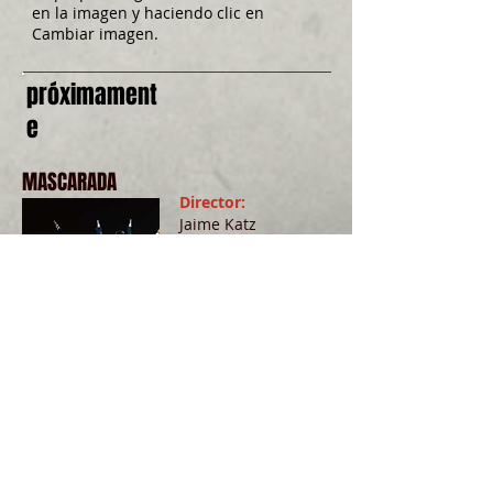
en la imagen y haciendo clic en
Cambiar imagen.
próximament
e
MASCARADA
Director:
Jaime Katz
Guionistas:
Jaime Katz y Jack
Mullis
Comienza el
rodaje:
junio 2023
ALREDEDOR DE LA
BANDA
Director:
ariel oro