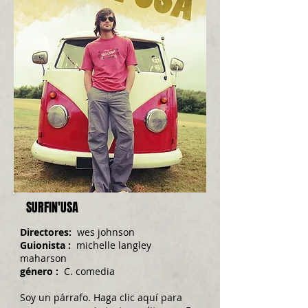
SURFIN'USA
Directores:
wes johnson
Guionista
:
michelle langley
maharson
género
:
C.
​
comedia
​
Soy un párrafo. Haga clic aquí para