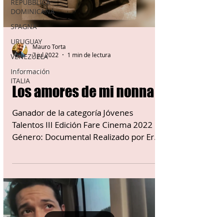
REPUBBLICA
DOMINICANA
SPAGNA
URUGUAY
Mauro Torta
7 jul 2022
1 min de lectura
VENEZUELA
Información
VENEZUELA
ITALIA
Los amores de mi nonna
Ganador de la categoría Jóvenes
Talentos III Edición Fare Cinema 2022
Género: Documental Realizado por Eros
Zinatelli La Mención...