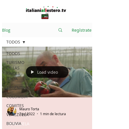
Blog
Regístrate
TODOS
TODOS
TURISMO
DE LAS
Load video
RAÍCES
ITALIA
ARGENTINA
COLOMBIA
COMITES
Mauro Torta
7 jul 2022
1 min de lectura
VENEZUELA
BOLIVIA
VENEZUELA