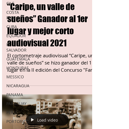
CILE
“Caripe, un valle de
COSTA
sueños” Ganador al 1er
RICA
CUBA
lugar y mejor corto
EQUADOR
audiovisual 2021
EL
SALVADOR
El cortometraje audiovisual “Caripe, un
GUATEMALA
valle de sueños” se hizo ganador del 1er
HONDURAS
lugar en la II edición del Concurso "Fare
Cinema - El...
MESSICO
NICARAGUA
PANAMA
PARAGUAY
PERU'
Load video
PORTORICO