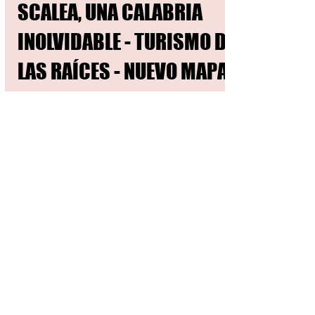
TURISMO DE LAS RAÍCES ITALIA
SCALEA, UNA CALABRIA
INOLVIDABLE - TURISMO DE
LAS RAÍCES - NUEVO MAPA
PUEBLOS ITALIA
Como demuestran los hallazgos de la
Torre Nave di Tortora, la Torre Talao di
Scalea y la roca de S. Giovanni di Cirella,
ya durante el...