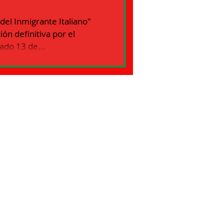
del Inmigrante Italiano"
n definitiva por el
ado 13 de...