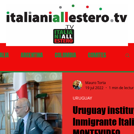
ALIA
ARGENTINA
COLOMBIA
COMITES
LE
COSTA RICA
CUBA
EQUADOR
Mauro Torta
19 jul 2022
1 min de lectu
URUGUAY
HONDURAS
MESSICO
NICARAGUA
Uruguay institu
Inmigrante Ital
RU'
PORTORICO
REPUBBLICA DOMINICANA
MONTEVIDEO