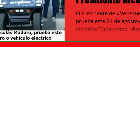
prueba Catatu
El Presidente de #Venezue
EZUELA
Información ITALIA
prueba este 24 de agosto 
eléctrico "Catatumbo" dis