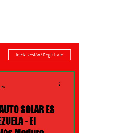
Inicia sesión/ Regístrate
tura
 AUTO SOLAR ES
ZUELA - El
olás Maduro