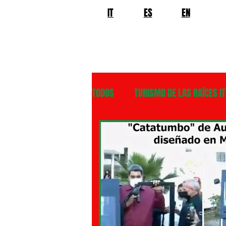
IT
ES
EN
TODOS
TURISMO DE LAS RAÍCES IT
VENEZUELA
BOLIVIA
CI
EL SALVADOR
GUATEMALA
PANAMA
PARAGUAY
PE