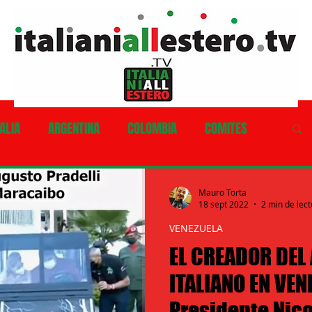
ALIA
ARGENTINA
COLOMBIA
COMITES
LE
COSTA RICA
CUBA
EQUADOR
Mauro Torta
18 sept 2022
2 min de lec
VENEZUELA
HONDURAS
MESSICO
NICARAGUA
EL CREADOR DEL
ITALIANO EN VENE
RU'
PORTORICO
REPUBBLICA DOMINICANA
Presidente Nic