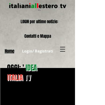
LOGIN per ultime notizie:
Contatti e Mappa
Home
Login/ Registrati
OGGI: '
IDEA
ITALIA
TV
'
presenta il
PIEMONTE