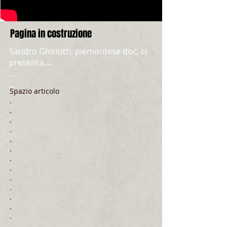
Pagina in costruzione
Sandro Ghiriotti, piemontese doc, ci
presenta....
....
...
Spazio articolo
.​
.
.
.
.
.
.
.
.
.
.
.
.
.