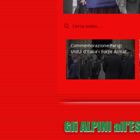
Search videos
Commemorazione Parigi
Unità d'Italia - Forze Armate
- Milite Ignoto - ITALIANI
ALL'ESTERO TV
Gli ALPINI all'