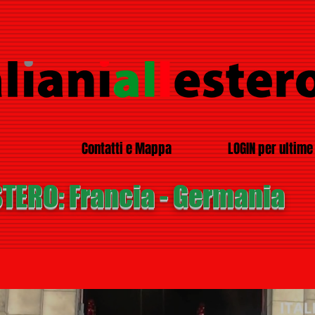
Contatti e Mappa
LOGIN per ultime 
ESTERO: Francia - Germania