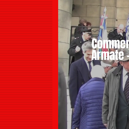
Commemor
Armate -