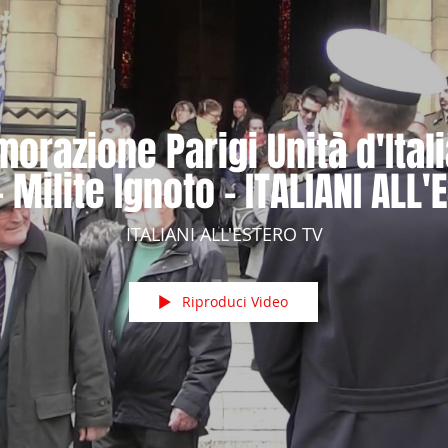
azione Parigi Unità d'Itali
 Milite Ignoto - ITALIANI ALL'
ITALIANI ALL'ESTERO TV
Riproduci Video