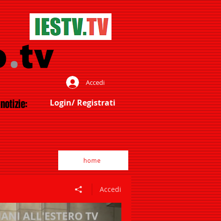
Accedi
notizie:
Login/ Registrati
home
Accedi