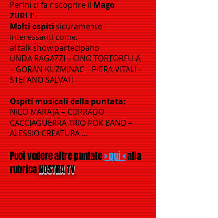
Perini ci fa riscoprire il
Mago
ZURLI'.
Molti ospiti
sicuramente
interessanti come:
al talk show partecipano
LINDA RAGAZZI – CINO TORTORELLA
– GORAN KUZMINAC – PIERA VITALI –
STEFANO SALVATI
Ospiti musicali della puntata:
NICO MARAJA – CORRADO
CACCIAGUERRA TRIO ROK BAND –
ALESSIO CREATURA ...
Puoi vedere altre puntate
> qui <
alla
rubrica
NOSTRA TV